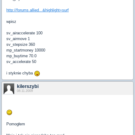
http://forums.allied...&highlight=surf
wpisz
sv_airaccelerate 100
sv_airmove 1
sv_stepsize 360
mp_startmoney 10000
mp_buytime 70.0
sv_accelerate 50
i styknie chyba
kilerszybi
08.11.2009
Pomogłem