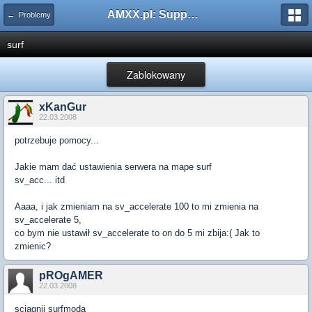
AMXX.pl: Support AMX Mod X i SourceMod
← Problemy
surf
Zablokowany
xKanGur
22.03.2008
potrzebuje pomocy...
Jakie mam dać ustawienia serwera na mape surf
sv_acc... itd
Aaaa, i jak zmieniam na sv_accelerate 100 to mi zmienia na
sv_accelerate 5,
co bym nie ustawił sv_accelerate to on do 5 mi zbija:( Jak to
zmienic?
pROgAMER
22.03.2008
sciągnij surfmoda