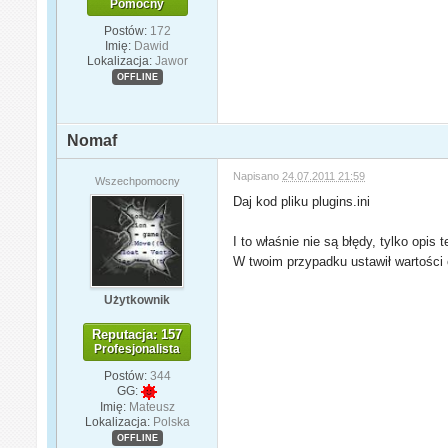
Pomocny
Postów:
172
Imię:
Dawid
Lokalizacja:
Jawor
OFFLINE
Nomaf
Napisano
24.07.2011 21:59
Wszechpomocny
Daj kod pliku plugins.ini
I to właśnie nie są błędy, tylko opis t
W twoim przypadku ustawił wartości
Użytkownik
Reputacja: 157
Profesjonalista
Postów:
344
GG:
Imię:
Mateusz
Lokalizacja:
Polska
OFFLINE