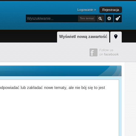
Logowanie »
Rejestracja
Ten temat
Wyświetl nową zawartość
powiadać lub zakładać nowe tematy, ale nie bój się to jest