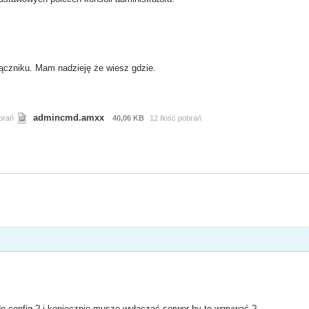
ałączniku. Mam nadzieję że wiesz gdzie.
admincmd.amxx
brań
40,06 KB
12 Ilość pobrań
 do config ? i koniecznie muszę wyłączać serwer by to wgrywać ?