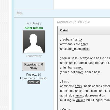
Ati.
Napisano
24.07.2011 22:02
Początkujący
Autor tematu
Cytat
;neobans4.
amxx
amxbans_core.
amxx
amxbans_main.
amxx
Zbanowany
; Admin Base - Always one has to be 
admin.
amxx
; admin base (required f
Reputacja: 0
;mini_bans.
amxx
Nowy
;admin_sql.
amxx
; admin base
Postów:
10
Lokalizacja:
3miasto
; Basic
OFFLINE
admincmd.
amxx
; basic admin cons
adminhelp.
amxx
; help command for
adminslots.
amxx
; slot reservation
multilingual.
amxx
; Multi-Lingual ma
; Menus