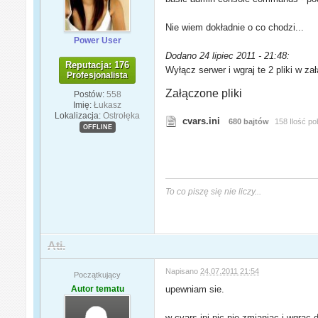
Nie wiem dokładnie o co chodzi...
Power User
Dodano 24 lipiec 2011 - 21:48:
Reputacja: 176
Wyłącz serwer i wgraj te 2 pliki w z
Profesjonalista
Załączone pliki
Postów:
558
Imię:
Łukasz
Lokalizacja:
Ostrołęka
cvars.ini
680 bajtów
158 Ilość po
OFFLINE
To co piszę się nie liczy...
Ati.
Napisano
24.07.2011 21:54
Początkujący
Autor tematu
upewniam sie.
w cvars.ini nic nie zmianiac i wgrac