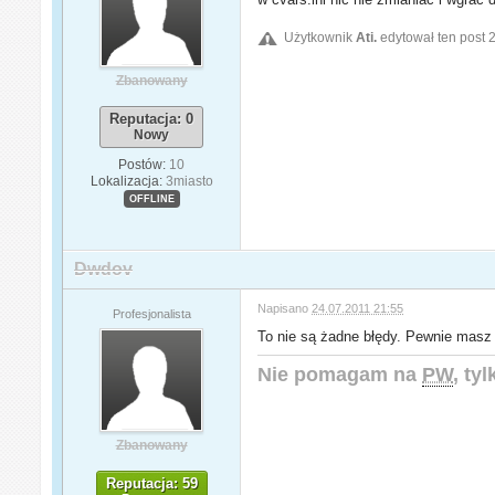
Użytkownik
Ati.
edytował ten post 
Zbanowany
Reputacja: 0
Nowy
Postów:
10
Lokalizacja:
3miasto
OFFLINE
Dwdov
Napisano
24.07.2011 21:55
Profesjonalista
To nie są żadne błędy. Pewnie mas
Nie pomagam na
PW
, ty
Zbanowany
Reputacja: 59