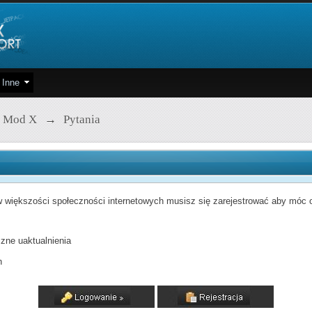
Inne
 Mod X
→
Pytania
 większości społeczności internetowych musisz się zarejestrować aby móc od
zne uaktualnienia
h