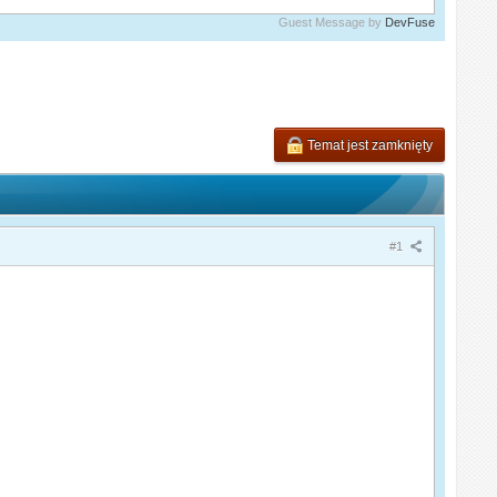
Guest Message by
DevFuse
Temat jest zamknięty
#1