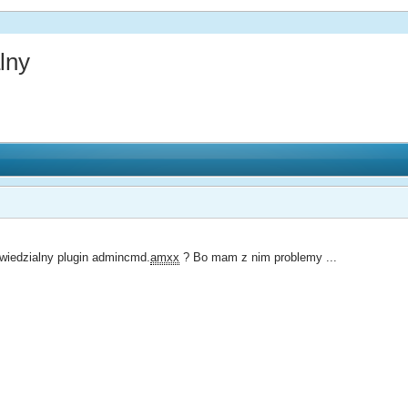
lny
wiedzialny plugin admincmd.
amxx
? Bo mam z nim problemy ...