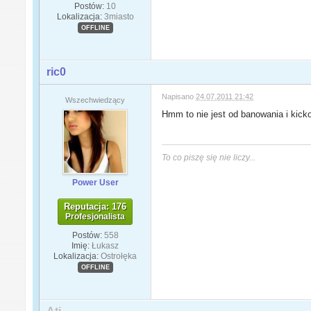
Postów:
10
Lokalizacja:
3miasto
OFFLINE
ric0
Napisano
24.07.2011 21:42
Wszechwiedzący
Hmm to nie jest od banowania i kick
To co piszę się nie liczy...
Power User
Reputacja: 176
Profesjonalista
Postów:
558
Imię:
Łukasz
Lokalizacja:
Ostrołęka
OFFLINE