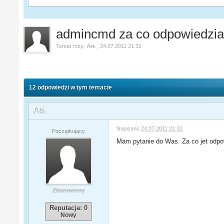
admincmd za co odpowiedzia
Temat rozp.
Ati.
,
24.07.2011 21:32
12 odpowiedzi w tym temacie
Ati.
Napisano
24.07.2011 21:32
Początkujący
Mam pytanie do Was. Za co jet odpo
Zbanowany
Reputacja: 0
Nowy