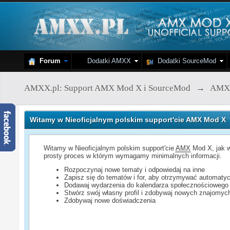
Forum
Dodatki AMXX
Dodatki SourceMod
AMXX.pl: Support AMX Mod X i SourceMod
→
AMX
Witamy w Nieoficjalnym polskim support'cie AMX Mod X
Witamy w Nieoficjalnym polskim support'cie
AMX
Mod X, jak w
prosty proces w którym wymagamy minimalnych informacji.
Rozpoczynaj nowe tematy i odpowiedaj na inne
Zapisz się do tematów i for, aby otrzymywać automatyc
Dodawaj wydarzenia do kalendarza społecznościowego
Stwórz swój własny profil i zdobywaj nowych znajomyc
Zdobywaj nowe doświadczenia