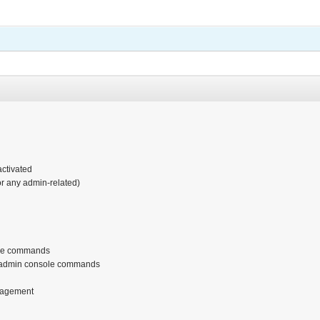
activated
or any admin-related)
ole commands
 admin console commands
nagement