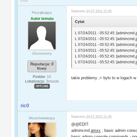
Ati.
Napisano
24.07.2011 21:45
Początkujący
Autor tematu
Cytat
L 07/24/2011 - 05:52:45: [admincmd.
L 07/24/2011 - 05:52:45: [admincmd.
L 07/24/2011 - 05:52:45: [admincmd.
L 07/24/2011 - 05:52:45: [admincmd.
Zbanowany
L 07/24/2011 - 05:52:45: [admincmd.
L 07/24/2011 - 05:52:45: [admincmd.
Reputacja: 0
Nowy
Postów:
10
takie problemy ;< bylo to w logach w p
Lokalizacja:
3miasto
OFFLINE
ric0
Napisano
24.07.2011 21:45
Wszechwiedzący
@@EDIT:
admincmd.
amxx
; basic admin conso
basic admin console commands - pod