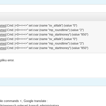
amxx
] Cmd: |<0><><>" set cvar (name "sv_alltalk") (value "0")
amxx
] Cmd: |<0><><>" set cvar (name "mp_roundtime") (value "2")
amxx
] Cmd: |<0><><>" set cvar (name "mp_startmoney") (value "850")
amxx
] Cmd: |<0><><>" set cvar (name "sv_alltalk") (value "0")
amxx
] Cmd: |<0><><>" set cvar (name "mp_roundtime") (value "2")
amxx
] Cmd: |<0><><>" set cvar (name "mp_startmoney") (value "850")
liku error.
le commands <, Google translate :
stawowych poleceń konsoli administratora.