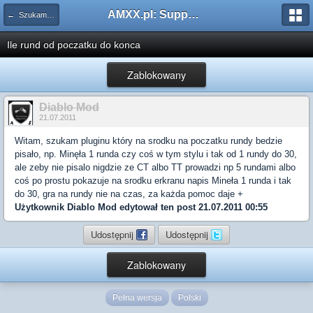
AMXX.pl: Support AMX Mod X i SourceMod
← Szukam pluginu
Ile rund od poczatku do konca
Zablokowany
Diablo Mod
21.07.2011
Witam, szukam pluginu który na srodku na poczatku rundy bedzie
pisało, np. Minęła 1 runda czy coś w tym stylu i tak od 1 rundy do 30,
ale zeby nie pisalo nigdzie ze CT albo TT prowadzi np 5 rundami albo
coś po prostu pokazuje na srodku erkranu napis Mineła 1 runda i tak
do 30, gra na rundy nie na czas, za każda pomoc daje +
Użytkownik
Diablo Mod
edytował ten post 21.07.2011 00:55
Udostępnij
Udostępnij
Zablokowany
Pełna wersja
Polski