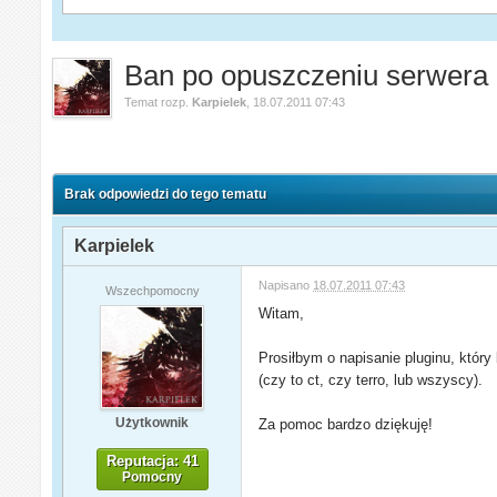
Ban po opuszczeniu serwera
Temat rozp.
Karpielek
,
18.07.2011 07:43
Brak odpowiedzi do tego tematu
Karpielek
Napisano
18.07.2011 07:43
Wszechpomocny
Witam,
Prosiłbym o napisanie pluginu, któr
(czy to ct, czy terro, lub wszyscy).
Użytkownik
Za pomoc bardzo dziękuję!
Reputacja: 41
Pomocny