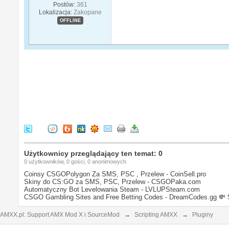
Postów:
361
Lokalizacja:
Zakopane
OFFLINE
Użytkownicy przeglądający ten temat: 0
0 użytkowników, 0 gości, 0 anonimowych
Coinsy CSGOPolygon Za SMS, PSC , Przelew - CoinSell.pro
Skiny do CS:GO za SMS, PSC, Przelew - CSGOPaka.com
Automatyczny Bot Levelowania Steam - LVLUPSteam.com
CSGO Gambling Sites and Free Betting Codes - DreamCodes.gg
💸 
AMXX.pl: Support AMX Mod X i SourceMod
→
Scripting AMXX
→
Pluginy