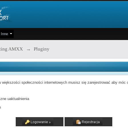
Inne
pting AMXX
→
Pluginy
 większości społeczności internetowych musisz się zarejestrować aby móc od
zne uaktualnienia
h