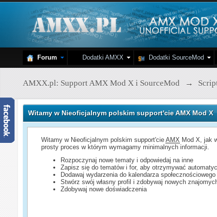
Forum
Dodatki AMXX
Dodatki SourceMod
AMXX.pl: Support AMX Mod X i SourceMod
→
Scri
Witamy w Nieoficjalnym polskim support'cie AMX Mod X
Witamy w Nieoficjalnym polskim support'cie
AMX
Mod X, jak w
prosty proces w którym wymagamy minimalnych informacji.
Rozpoczynaj nowe tematy i odpowiedaj na inne
Zapisz się do tematów i for, aby otrzymywać automatyc
Dodawaj wydarzenia do kalendarza społecznościowego
Stwórz swój własny profil i zdobywaj nowych znajomyc
Zdobywaj nowe doświadczenia