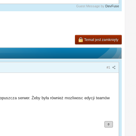
Guest Message by
DevFuse
Temat jest zamknięty
#1
y opuszcza serwer. Żeby była również mozliwosc edycji teamów
0