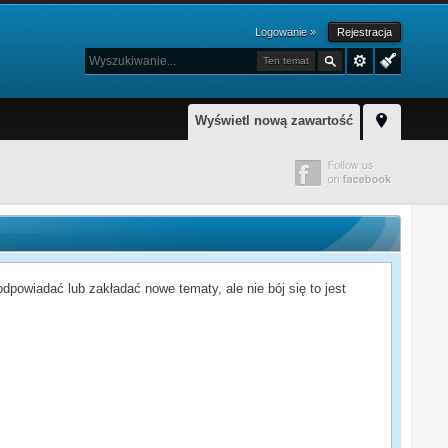
Logowanie »
Rejestracja
Ten temat
Wyświetl nową zawartość
powiadać lub zakładać nowe tematy, ale nie bój się to jest