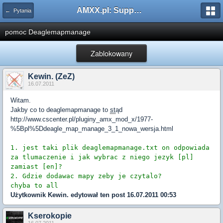
AMXX.pl: Support AMX Mod X i SourceMod
← Pytania
pomoc Deaglemapmanage
Zablokowany
Kewin. (ZeZ)
16.07.2011
Witam.
Jakby co to deaglemapmanage to
st
ąd
http://www.cscenter.pl/pluginy_amx_mod_x/1977-
%5Bpl%5Ddeagle_map_manage_3_1_nowa_wersja.html
1. jest taki plik deaglemapmanage.txt on odpowiada
za tlumaczenie i jak wybrac z niego jezyk [pl]
zamiast [en]?
2. Gdzie dodawac mapy zeby je czytalo?
chyba to all
Użytkownik
Kewin.
edytował ten post 16.07.2011 00:53
Kserokopie