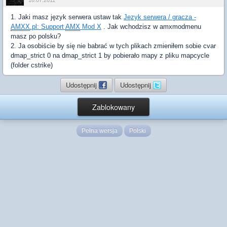
16.07.2011
1. Jaki masz język serwera ustaw tak
Język serwera / gracza -
AMXX
.pl: Support
AMX
Mod X
. Jak wchodzisz w amxmodmenu
masz po polsku?
2. Ja osobiście by się nie babrać w tych plikach zmieniłem sobie cvar
dmap_strict 0 na dmap_strict 1 by pobierało mapy z pliku mapcycle
(folder cstrike)
Udostępnij
Udostępnij
Zablokowany
Pełna wersja
Polski