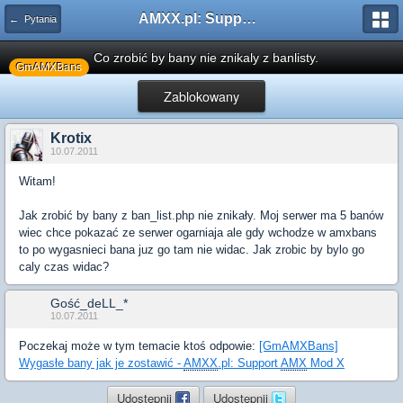
AMXX.pl: Support AMX Mod X i SourceMod
← Pytania
Co zrobić by bany nie znikaly z banlisty.
GmAMXBans
Zablokowany
Krotix
10.07.2011
Witam!
Jak zrobić by bany z ban_list.php nie znikały. Moj serwer ma 5 banów
wiec chce pokazać ze serwer ogarniaja ale gdy wchodze w amxbans
to po wygasnieci bana juz go tam nie widac. Jak zrobic by bylo go
caly czas widac?
Gość_deLL_*
10.07.2011
Poczekaj może w tym temacie ktoś odpowie:
[GmAMXBans]
Wygasłe bany jak je zostawić -
AMXX
.pl: Support
AMX
Mod X
Udostępnij
Udostępnij