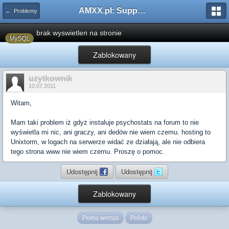
AMXX.pl: Support AMX Mod X i SourceMod
← Problemy
brak wyswietlen na stronie
MySQL
Zablokowany
uzytkownik
10.07.2011
Witam,
Mam taki problem iż gdyż instaluje psychostats na forum to nie
wyświetla mi nic, ani graczy, ani dedów nie wiem czemu. hosting to
Unixtorm, w logach na serwerze widać ze działają, ale nie odbiera
tego strona www nie wiem czemu. Proszę o pomoc.
Udostępnij
Udostępnij
Zablokowany
Pełna wersja
Polski