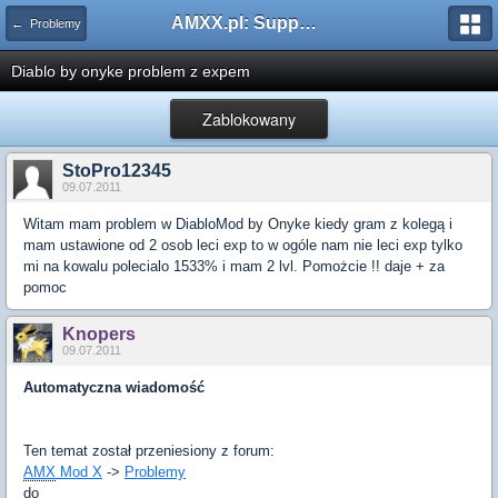
AMXX.pl: Support AMX Mod X i SourceMod
← Problemy
Diablo by onyke problem z expem
Zablokowany
StoPro12345
09.07.2011
Witam mam problem w DiabloMod by Onyke kiedy gram z kolegą i
mam ustawione od 2 osob leci exp to w ogóle nam nie leci exp tylko
mi na kowalu polecialo 1533% i mam 2 lvl. Pomożcie !! daje + za
pomoc
Knopers
09.07.2011
Automatyczna wiadomość
Ten temat został przeniesiony z forum:
AMX
Mod X
->
Problemy
do