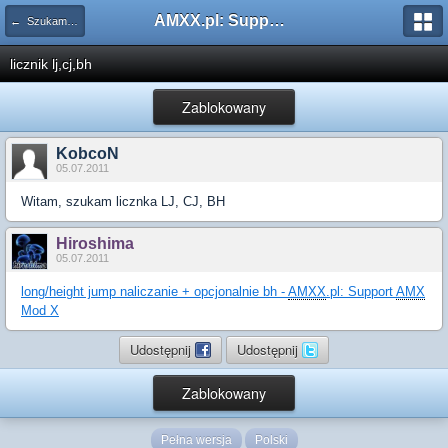
AMXX.pl: Support AMX Mod X i SourceMod
← Szukam pluginu
licznik lj,cj,bh
Zablokowany
KobcoN
05.07.2011
Witam, szukam licznka LJ, CJ, BH
Hiroshima
05.07.2011
long/height jump naliczanie + opcjonalnie bh -
AMXX
.pl: Support
AMX
Mod X
Udostępnij
Udostępnij
Zablokowany
Pełna wersja
Polski