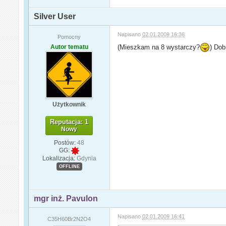
Silver User
Napisano
02.01.2009 16:36
Pomocny
Autor tematu
(Mieszkam na 8 wystarczy?
) Dob
Użytkownik
Reputacja: 1
Nowy
Postów:
48
GG:
Lokalizacja:
Gdynia
OFFLINE
mgr inż. Pavulon
Napisano
02.01.2009 16:41
C35H60Br2N2O4