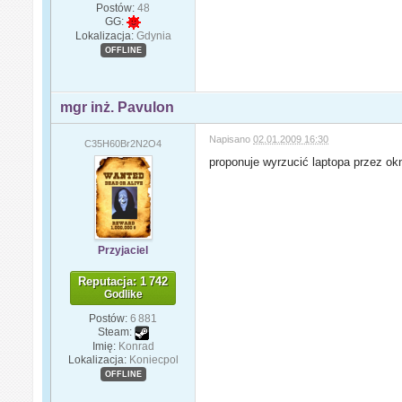
Postów:
48
GG:
Lokalizacja:
Gdynia
OFFLINE
mgr inż. Pavulon
Napisano
02.01.2009 16:30
C35H60Br2N2O4
proponuje wyrzucić laptopa przez okn
Przyjaciel
Reputacja: 1 742
Godlike
Postów:
6 881
Steam:
Imię:
Konrad
Lokalizacja:
Koniecpol
OFFLINE