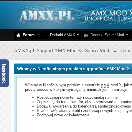
Forum
Dodatki AMXX
Dodatki SourceMod
AMXX.pl: Support AMX Mod X i SourceMod
→
Count
Witamy w Nieoficjalnym polskim support'cie AMX Mod X
Witamy w Nieoficjalnym polskim support'cie
AMX
Mod X, jak w
prosty proces w którym wymagamy minimalnych informacji.
Rozpoczynaj nowe tematy i odpowiedaj na inne
Zapisz się do tematów i for, aby otrzymywać automatyc
Dodawaj wydarzenia do kalendarza społecznościowego
Stwórz swój własny profil i zdobywaj nowych znajomyc
Zdobywaj nowe doświadczenia