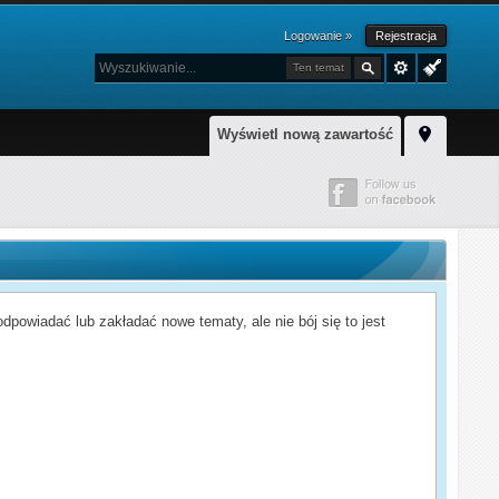
Logowanie »
Rejestracja
Ten temat
Wyświetl nową zawartość
powiadać lub zakładać nowe tematy, ale nie bój się to jest