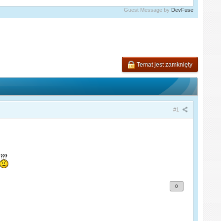
Guest Message by
DevFuse
Temat jest zamknięty
#1
0