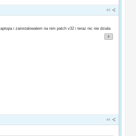
#3
aptopa i zainstalowalem na nim patch v32 i teraz nic nie dziala
0
#4