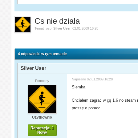
Cs nie dziala
Temat rozp.
Silver User
,
02.01.2009 16:28
4 odpowiedzi w tym temacie
Silver User
Napisano
02.01.2009 16:28
Pomocny
Siemka
Chcialem zagrac w
cs
1.6 no steam n
proszę o pomoc
Użytkownik
Reputacja: 1
Nowy