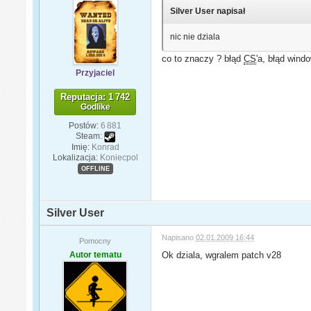
Silver User napisał
nic nie dziala
co to znaczy ? błąd
CS
'a, błąd wind
Przyjaciel
Reputacja: 1 742
Godlike
Postów:
6 881
Steam:
Imię:
Konrad
Lokalizacja:
Koniecpol
OFFLINE
Silver User
Napisano
02.01.2009 16:44
Pomocny
Autor tematu
Ok dziala, wgralem patch v28