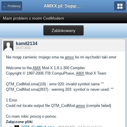
AMXX.pl: Support AMX Mod X i SourceMod
← Problemy
Mam problem z moim CodModem
Zablokowany
kamil2134
03.07.2011
Nie mogę zamienic mojego sma na
amxx
bo mi wychodzi taki error
Welcome to the
AMX
Mod X 1.8.1-300 Compiler.
Copyright © 1997-2006 ITB CompuPhase,
AMX
Mod X Team
QTM_CodMod.sma(119) : error 020: invalid symbol name ""
QTM_CodMod.sma(2837) : warning 203: symbol is never used: ""
1 Error.
Could not locate output file QTM_CodMod.
amxx
(compile failed)
Co mam robic proszę o pomoc
Załączone pliki