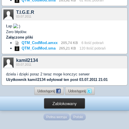
QTM_CodMod.sma
263,92 KB
62 Ilość pobrań
T.I.G.E.R
03.07.2011
Łap
Zero błędów.
Załączone pliki
QTM_CodMod.amxx
205,74 KB
6 Ilość pobrań
QTM_CodMod.sma
265,21 KB
120 Ilość pobrań
kamil2134
03.07.2011
dziela i dzięki poraz 2 teraz moge konczyc serwer
Użytkownik
kamil2134
edytował ten post 03.07.2011 21:01
Udostępnij
Udostępnij
Zablokowany
Pełna wersja
Polski