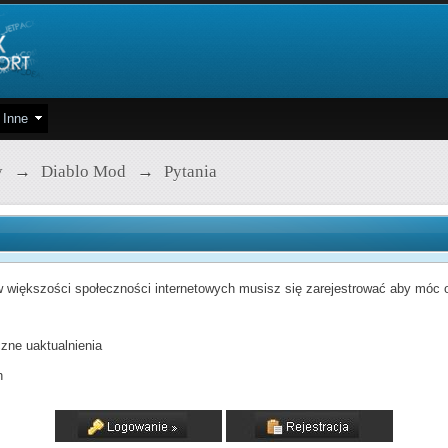
Inne
y
→
Diablo Mod
→
Pytania
 większości społeczności internetowych musisz się zarejestrować aby móc od
zne uaktualnienia
h