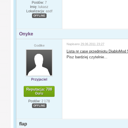
Postów:
7
Imię:
lukasz
Lokalizacja:
asdf
OFFLINE
Onyke
Napisano
29.06.2011 23:27
Godlike
Lista nr case przedmiotu DiabloMod 5
Pisz bardziej czytelnie...
Przyjaciel
Reputacja: 708
Guru
Postów:
2 178
OFFLINE
flap