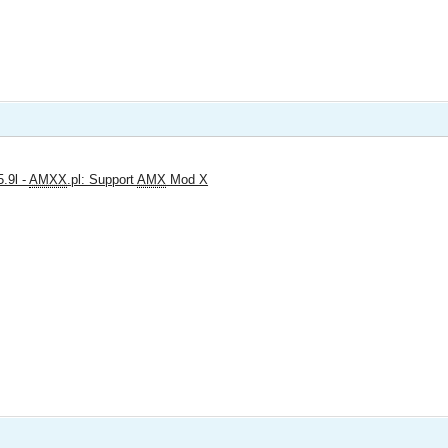
.9l -
AMXX
.pl: Support
AMX
Mod X