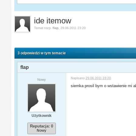
ide itemow
Temat rozp.
flap
,
29.06.2011 23:20
3 odpowiedzi w tym temacie
flap
Napisano
29.06.2011 23:20
Nowy
siemka prosil bym o wstawienie mi al
Użytkownik
Reputacja: 0
Nowy