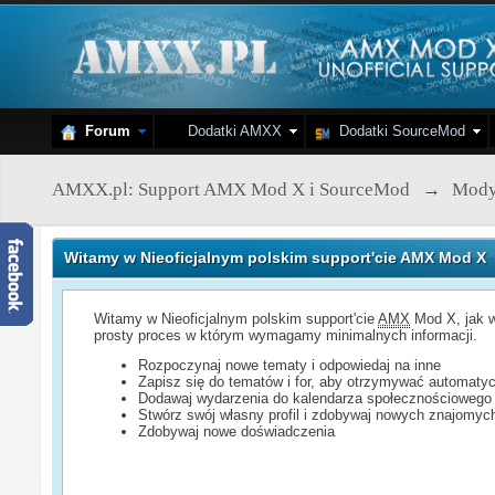
Forum
Dodatki AMXX
Dodatki SourceMod
AMXX.pl: Support AMX Mod X i SourceMod
→
Mod
Witamy w Nieoficjalnym polskim support'cie AMX Mod X
Witamy w Nieoficjalnym polskim support'cie
AMX
Mod X, jak w
prosty proces w którym wymagamy minimalnych informacji.
Rozpoczynaj nowe tematy i odpowiedaj na inne
Zapisz się do tematów i for, aby otrzymywać automatyc
Dodawaj wydarzenia do kalendarza społecznościowego
Stwórz swój własny profil i zdobywaj nowych znajomyc
Zdobywaj nowe doświadczenia