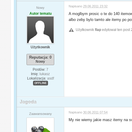
Napisano
29.06.2011 23:32
Nowy
Autor tematu
A moglbym prosic o te do 140 itemow 
albo zeby bylo tamto ale itemy po p
Użytkownik
flap
edytował ten post 
Użytkownik
Reputacja: 0
Nowy
Postów:
7
Imię:
lukasz
Lokalizacja:
asdf
OFFLINE
Jagoda
Napisano
30.06.2011 07:54
Zaawansowany
My nie wiemy jakie masz itemy na s