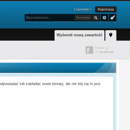
Logowanie »
Rejestracja
Ten temat
Wyświetl nową zawartość
powiadać lub zakładać nowe tematy, ale nie bój się to jest