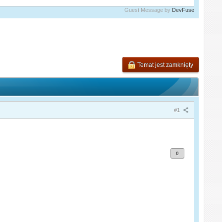
Guest Message by
DevFuse
Temat jest zamknięty
#1
0