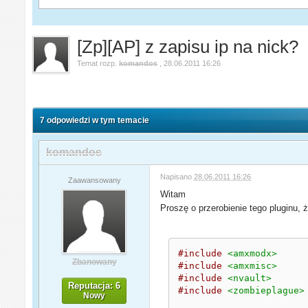
[Zp][AP] z zapisu ip na nick?
Temat rozp.
komandos
,
28.06.2011 16:26
7 odpowiedzi w tym temacie
komandos
Napisano
28.06.2011 16:26
Zaawansowany
Witam
Proszę o przerobienie tego pluginu, 
#include
<amxmodx>
Zbanowany
#include
<amxmisc>
#include
<nvault>
Reputacja: 6
#include
<zombieplague>
Nowy