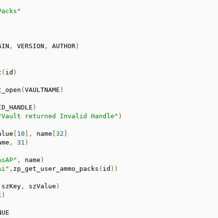
Packs"
GIN
,
 VERSION
,
 AUTHOR
)
t
(
id
)
t_open
(
VAULTNAME
)
ID_HANDLE
)
"Vault returned Invalid Handle"
)
alue
[
10
],
 name
[
32
]
ame
,
31
)
%sAP"
,
 name
)
%i"
,
zp_get_user_ammo_packs
(
id
))
 szKey
,
 szValue
)
t
)