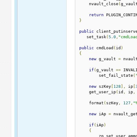
    nvault_close
(
g_vaul
return
}
public
 client_putinserv
   set_task
(
5.0
,
"cmdLoa
public
 cmdLoad
(
id
)
{
new
 g_vault 
=
 nvaul
if
(
g_vault 
==
 INVAL
        set_fail_state
(
new
 szKey
[
128
],
 ip
[
    get_user_ip
(
id
,
 ip
,
    format
(
szKey
,
127
,
"
new
 iAp 
=
 nvault_ge
if
(
iAp
)
{
        zp_set_user_amm