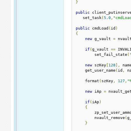
}
public
 client_putinserv
   set_task
(
5.0
,
"cmdLoa
public
 cmdLoad
(
id
)
{
new
 g_vault 
=
 nvaul
if
(
g_vault 
==
 INVAL
        set_fail_state
(
new
 szKey
[
128
],
 nam
    get_user_name
(
id
,
 n
    format
(
szKey
,
127
,
"
new
 iAp 
=
 nvault_ge
if
(
iAp
)
{
        zp_set_user_amm
        nvault_remove
(
g
}