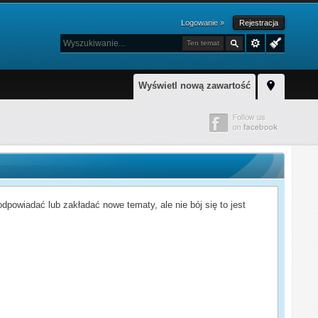
Logowanie »
Rejestracja
Ten temat
Wyświetl nową zawartość
powiadać lub zakładać nowe tematy, ale nie bój się to jest