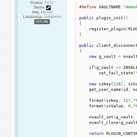
Postów:
3 072
#define
 VAULTNAME 
"Ammo
Steam:
Imię:
Michał
Lokalizacja:
Sztokholm
public
 plugin_init
()
OFFLINE
{
    register_plugin
(
PLU
}
public
 client_disconnec
{
new
 g_vault 
=
 nvaul
if
(
g_vault 
==
 INVAL
        set_fail_state
(
new
 szKey
[
128
],
 szV
    get_user_name
(
id
,
 n
    format
(
szKey
,
127
,
"
    format
(
szValue
,
9
,
"
    nvault_set
(
g_vault
,
    nvault_close
(
g_vaul
return