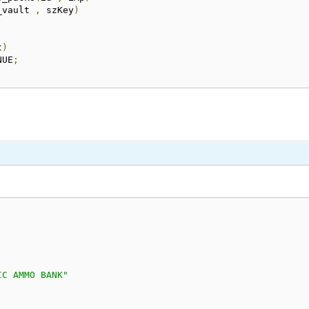
_vault 
,
 szKey
)
t
)
NUE
;
IC AMMO BANK"