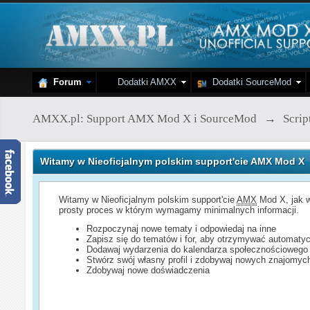
Forum
Dodatki AMXX
Dodatki SourceMod
AMXX.pl: Support AMX Mod X i SourceMod
→
Scri
Witamy w Nieoficjalnym polskim support'cie AMX Mod X
Witamy w Nieoficjalnym polskim support'cie
AMX
Mod X, jak w
prosty proces w którym wymagamy minimalnych informacji.
Rozpoczynaj nowe tematy i odpowiedaj na inne
Zapisz się do tematów i for, aby otrzymywać automatyc
Dodawaj wydarzenia do kalendarza społecznościowego
Stwórz swój własny profil i zdobywaj nowych znajomyc
Zdobywaj nowe doświadczenia