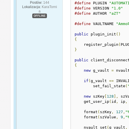
Postów:
144
#define
 PLUGIN 
"AUTOMAT
Lokalizacja:
KaraTorni
#define
 VERSION 
"1.0"
a
#define
 AUTHOR 
"aZT"
OFFLINE
#define
 VAULTNAME 
"Ammo
public
 plugin_init
()
{
    register_plugin
(
PLU
}
public
 client_disconnec
{
new
 g_vault 
=
 nvaul
if
(
g_vault 
==
 INVAL
        set_fail_state
(
new
 szKey
[
128
],
 szV
    get_user_ip
(
id
,
 ip
,
    format
(
szKey
,
127
,
"
    format
(
szValue
,
9
,
"
    nvault_set
(
g_vault
,