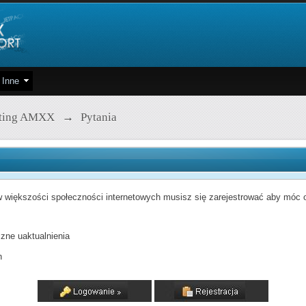
Inne
pting AMXX
→
Pytania
 większości społeczności internetowych musisz się zarejestrować aby móc od
zne uaktualnienia
h