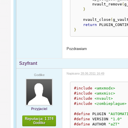
        nvault_remove
(
g
}
    nvault_close
(
g_vaul
return
 PLUGIN_CONTI
}
Pozdrawiam
Szyfrant
Napisano
28.06.2011 16:49
Godlike
#include
<amxmodx>
#include
<amxmisc>
#include
<nvault>
#include
<zombieplague>
Przyjaciel
#define
 PLUGIN 
"AUTOMAT
Reputacja: 1 374
#define
 VERSION 
"1.0"
Godlike
#define
 AUTHOR 
"aZT"