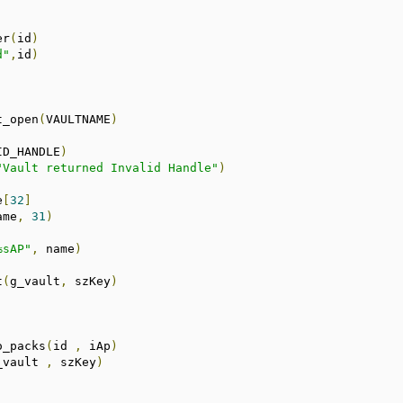
er
(
id
)
d"
,
id
)
t_open
(
VAULTNAME
)
ID_HANDLE
)
"Vault returned Invalid Handle"
)
e
[
32
]
ame
,
31
)
%sAP"
,
 name
)
t
(
g_vault
,
 szKey
)
o_packs
(
id 
,
 iAp
)
_vault 
,
 szKey
)