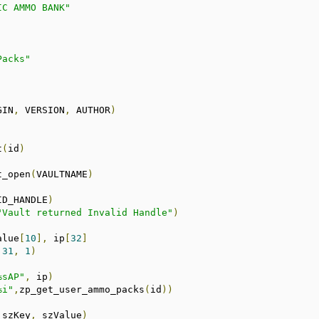
IC AMMO BANK"
Packs"
GIN
,
 VERSION
,
 AUTHOR
)
t
(
id
)
t_open
(
VAULTNAME
)
ID_HANDLE
)
"Vault returned Invalid Handle"
)
alue
[
10
],
 ip
[
32
]
31
,
1
)
%sAP"
,
 ip
)
%i"
,
zp_get_user_ammo_packs
(
id
))
 szKey
,
 szValue
)