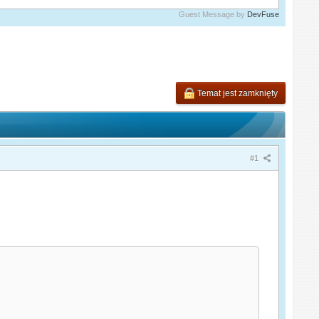
Guest Message by
DevFuse
Temat jest zamknięty
#1