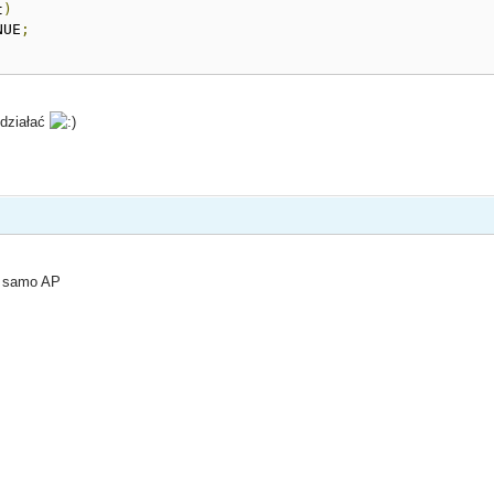
t
)
NUE
;
 działać
e samo AP