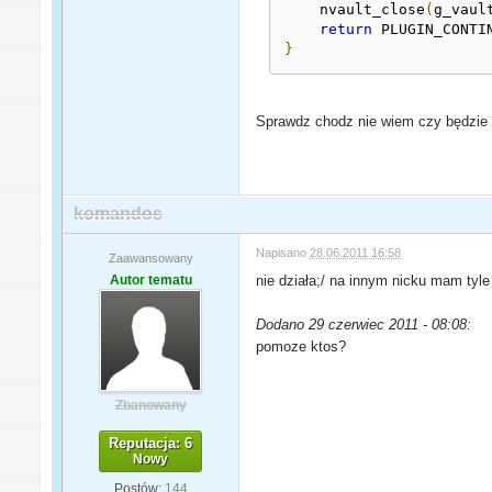
    nvault_close
(
g_vaul
return
 PLUGIN_CONTI
}
Sprawdz chodz nie wiem czy będzie
komandos
Napisano
28.06.2011 16:58
Zaawansowany
Autor tematu
nie działa;/ na innym nicku mam tyl
Dodano 29 czerwiec 2011 - 08:08:
pomoze ktos?
Zbanowany
Reputacja: 6
Nowy
Postów:
144