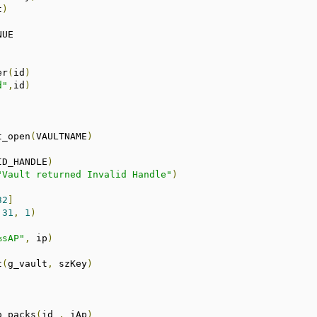
t
)
er
(
id
)
d"
,
id
)
t_open
(
VAULTNAME
)
ID_HANDLE
)
"Vault returned Invalid Handle"
)
32
]
31
,
1
)
%sAP"
,
 ip
)
t
(
g_vault
,
 szKey
)
o_packs
(
id 
,
 iAp
)