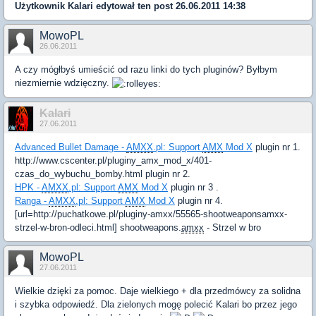
Użytkownik
Kalari
edytował ten post 26.06.2011 14:38
MowoPL
26.06.2011
A czy mógłbyś umieścić od razu linki do tych pluginów? Byłbym
niezmiernie wdzięczny.
Kalari
27.06.2011
Advanced Bullet Damage -
AMXX
.pl: Support
AMX
Mod X
plugin nr 1.
http://www.cscenter.pl/pluginy_amx_mod_x/401-
czas_do_wybuchu_bomby.html plugin nr 2.
HPK -
AMXX
.pl: Support
AMX
Mod X
plugin nr 3 .
Ranga -
AMXX
.pl: Support
AMX
Mod X
plugin nr 4.
[url=http://puchatkowe.pl/pluginy-amxx/55565-shootweaponsamxx-
strzel-w-bron-odleci.html] shootweapons.
amxx
- Strzel w bro
MowoPL
27.06.2011
Wielkie dzięki za pomoc. Daje wielkiego + dla przedmówcy za solidna
i szybka odpowiedź. Dla zielonych mogę polecić Kalari bo przez jego