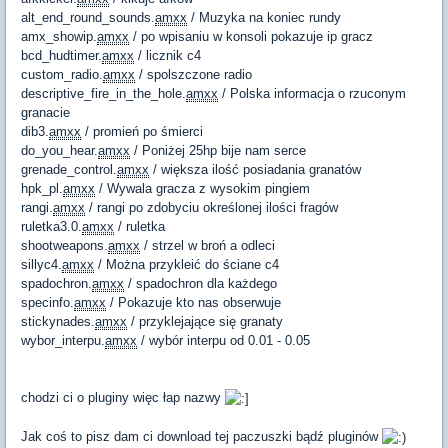
alt_end_round_sounds.
amxx
/ Muzyka na koniec rundy
amx_showip.
amxx
/ po wpisaniu w konsoli pokazuje ip gracz
bcd_hudtimer.
amxx
/ licznik c4
custom_radio.
amxx
/ spolszczone radio
descriptive_fire_in_the_hole.
amxx
/ Polska informacja o rzuconym
granacie
dib3.
amxx
/ promień po śmierci
do_you_hear.
amxx
/ Poniżej 25hp bije nam serce
grenade_control.
amxx
/ większa ilość posiadania granatów
hpk_pl.
amxx
/ Wywala gracza z wysokim pingiem
rangi.
amxx
/ rangi po zdobyciu określonej ilości fragów
ruletka3.0.
amxx
/ ruletka
shootweapons.
amxx
/ strzel w broń a odleci
sillyc4.
amxx
/ Można przykleić do ściane c4
spadochron.
amxx
/ spadochron dla każdego
specinfo.
amxx
/ Pokazuje kto nas obserwuje
stickynades.
amxx
/ przyklejające się granaty
wybor_interpu.
amxx
/ wybór interpu od 0.01 - 0.05
chodzi ci o pluginy więc łap nazwy
Jak coś to pisz dam ci download tej paczuszki bądź pluginów