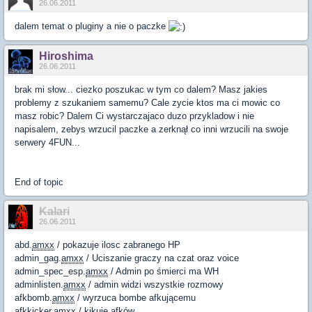
26.06.2011
dalem temat o pluginy a nie o paczke
Hiroshima
26.06.2011
brak mi słow... ciezko poszukac w tym co dalem? Masz jakies
problemy z szukaniem samemu? Cale zycie ktos ma ci mowic co
masz robic? Dalem Ci wystarczajaco duzo przykladow i nie
napisalem, zebys wrzucil paczke a zerknął co inni wrzucili na swoje
serwery 4FUN...
End of topic
Kalari
26.06.2011
abd.
amxx
/ pokazuje ilosc zabranego HP
admin_gag.
amxx
/ Uciszanie graczy na czat oraz voice
admin_spec_esp.
amxx
/ Admin po śmierci ma WH
adminlisten.
amxx
/ admin widzi wszystkie rozmowy
afkbomb.
amxx
/ wyrzuca bombe afkującemu
afkkicker.
amxx
/ kikuje afków