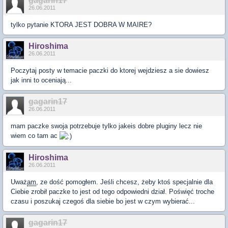
gagarin17
26.06.2011
tylko pytanie KTORA JEST DOBRA W MAIRE?
Hiroshima
26.06.2011
Poczytaj posty w temacie paczki do ktorej wejdziesz a sie dowiesz
jak inni to oceniają...
gagarin17
26.06.2011
mam paczke swoja potrzebuje tylko jakeis dobre pluginy lecz nie
wiem co tam ac
Hiroshima
26.06.2011
Uważ
am
, ze dość pomogłem. Jeśli chcesz, żeby ktoś specjalnie dla
Ciebie zrobił paczke to jest od tego odpowiedni dział. Poświęć troche
czasu i poszukaj czegoś dla siebie bo jest w czym wybierać...
gagarin17