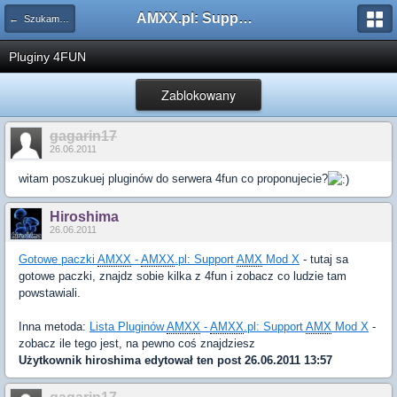
AMXX.pl: Support AMX Mod X i SourceMod
← Szukam pluginu
Pluginy 4FUN
Zablokowany
gagarin17
26.06.2011
witam poszukuej pluginów do serwera 4fun co proponujecie?
Hiroshima
26.06.2011
Gotowe paczki
AMXX
-
AMXX
.pl: Support
AMX
Mod X
- tutaj sa
gotowe paczki, znajdz sobie kilka z 4fun i zobacz co ludzie tam
powstawiali.
Inna metoda:
Lista Pluginów
AMXX
-
AMXX
.pl: Support
AMX
Mod X
-
zobacz ile tego jest, na pewno coś znajdziesz
Użytkownik
hiroshima
edytował ten post 26.06.2011 13:57