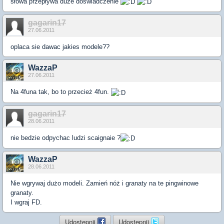
słowa przepływa duże doświadczenie
gagarin17
27.06.2011
oplaca sie dawac jakies modele??
WazzaP
27.06.2011
Na 4funa tak, bo to przecież 4fun.
gagarin17
28.06.2011
nie bedzie odpychac ludzi scaignaie ?
WazzaP
28.06.2011
Nie wgrywaj dużo modeli. Zamień nóż i granaty na te pingwinowe
granaty.
I wgraj FD.
Udostępnij
Udostępnij