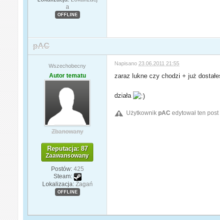
a
OFFLINE
pAC
Napisano
23.06.2011 21:55
Wszechobecny
Autor tematu
zaraz lukne czy chodzi + już dostałe
działa
Użytkownik
pAC
edytował ten post
Zbanowany
Reputacja: 87
Zaawansowany
Postów:
425
Steam:
Lokalizacja:
Żagań
OFFLINE