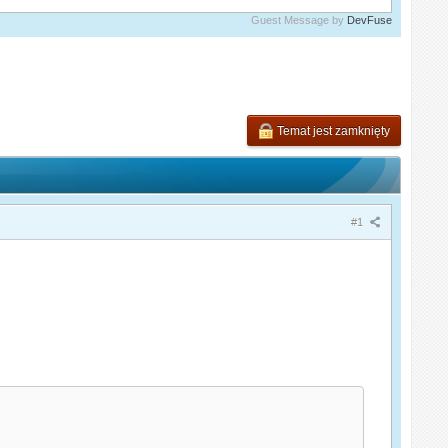
Guest Message by
DevFuse
Temat jest zamknięty
#1