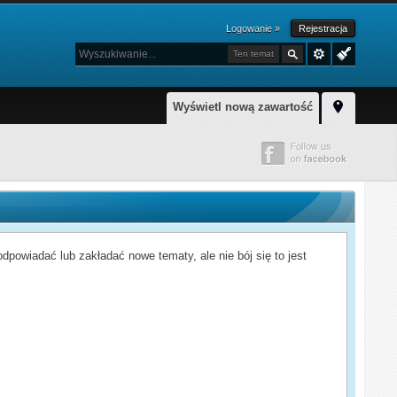
Logowanie »
Rejestracja
Ten temat
Wyświetl nową zawartość
powiadać lub zakładać nowe tematy, ale nie bój się to jest