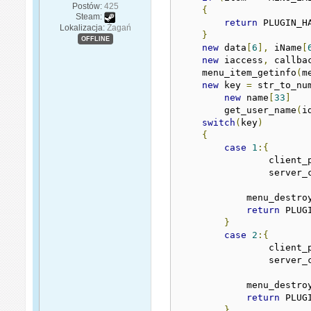
Postów:
425
{
Steam:
return
 PLUGIN_HA
Lokalizacja:
Żagań
}
OFFLINE
new
 data
[
6
],
 iName
[
new
 iaccess
,
 callbac
    menu_item_getinfo
(
m
new
 key 
=
 str_to_nu
new
 name
[
33
]
	get_user_name
(
i
switch
(
key
)
{
case
1
:{
		client
		server_
            menu_destro
return
 PLUG
}
case
2
:{
		client
		server_
            menu_destro
return
 PLUG
}