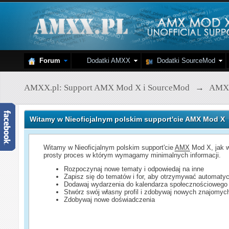
Forum
Dodatki AMXX
Dodatki SourceMod
AMXX.pl: Support AMX Mod X i SourceMod
→
AMX
Witamy w Nieoficjalnym polskim support'cie AMX Mod X
Witamy w Nieoficjalnym polskim support'cie
AMX
Mod X, jak w
prosty proces w którym wymagamy minimalnych informacji.
Rozpoczynaj nowe tematy i odpowiedaj na inne
Zapisz się do tematów i for, aby otrzymywać automatyc
Dodawaj wydarzenia do kalendarza społecznościowego
Stwórz swój własny profil i zdobywaj nowych znajomyc
Zdobywaj nowe doświadczenia