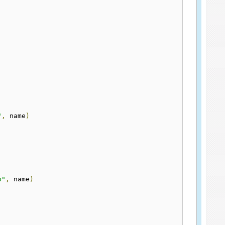
"
,
 name
)
p"
,
 name
)