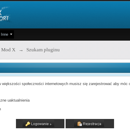
Inne
 Mod X
→
Szukam pluginu
 większości społeczności internetowych musisz się zarejestrować aby móc od
zne uaktualnienia
h