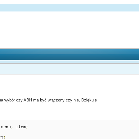
 na wybór czy ABH ma być włączony czy nie, Dziękuję
 menu
,
 item
)
IT
)