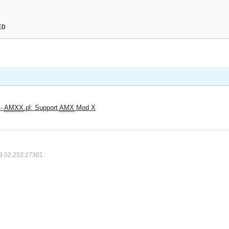
ED
 -
AMXX
.pl: Support
AMX
Mod X
9.52.253:27301