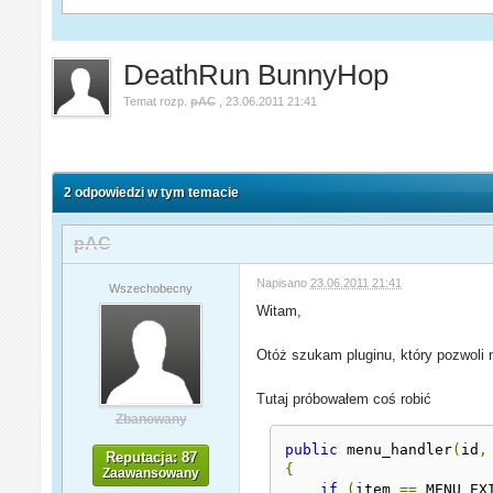
DeathRun BunnyHop
Temat rozp.
pAC
,
23.06.2011 21:41
2 odpowiedzi w tym temacie
pAC
Napisano
23.06.2011 21:41
Wszechobecny
Witam,
Otóż szukam pluginu, który pozwoli
Tutaj próbowałem coś robić
Zbanowany
public
 menu_handler
(
id
,
Reputacja: 87
{
Zaawansowany
if
(
item 
==
 MENU_EX