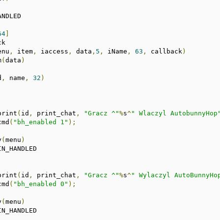
NDLED

64
]
k

enu
,
 item
,
 iaccess
,
 data
,
5
,
 iName
,
63
,
 callback
)
m
(
data
)
d
,
 name
,
32
)
_print
(
id
,
 print_chat
,
"Gracz ^"
%
s
^
" Wlaczyl AutobunnyHop
cmd
(
"bh_enabled 1"
);
y
(
menu
)
IN_HANDLED

_print
(
id
,
 print_chat
,
"Gracz ^"
%
s
^
" Wylaczyl AutoBunnyHo
cmd
(
"bh_enabled 0"
);
y
(
menu
)
IN_HANDLED
