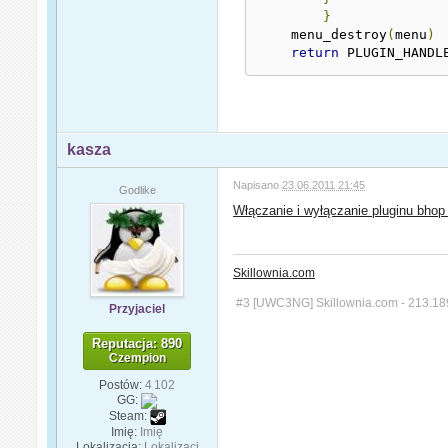
}
    menu_destroy
(
menu
)
return
 PLUGIN_HANDL
kasza
Napisano
23.06.2011 21:45
Godlike
Włączanie i wyłączanie pluginu bhop
Skillownia.com
#3 [UWC3NG] Skillownia.com - 213.18
Przyjaciel
Reputacja: 890
Czempion
Postów:
4 102
GG:
Steam:
Imię:
Imię
Lokalizacja:
Lokalizacj