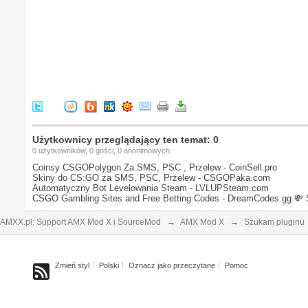
Użytkownicy przeglądający ten temat: 0
0 użytkowników, 0 gości, 0 anonimowych
Coinsy CSGOPolygon Za SMS, PSC , Przelew - CoinSell.pro
Skiny do CS:GO za SMS, PSC, Przelew - CSGOPaka.com
Automatyczny Bot Levelowania Steam - LVLUPSteam.com
CSGO Gambling Sites and Free Betting Codes - DreamCodes.gg
💸 
AMXX.pl: Support AMX Mod X i SourceMod
→
AMX Mod X
→
Szukam pluginu
Zmień styl
Polski
Oznacz jako przeczytane
Pomoc