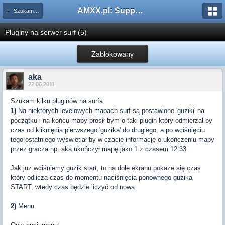
AMXX.pl: Support AMX Mod X i SourceMod
← Szukam pluginu
Pluginy na serwer surf (5)
Zablokowany
aka
22.06.2011
Szukam kilku pluginów na surfa:
1)
Na niektórych levelowych mapach surf są postawione 'guziki' na
początku i na końcu mapy prosił bym o taki plugin który odmierzał by
czas od kliknięcia pierwszego 'guzika' do drugiego, a po wciśnięciu
tego ostatniego wyswietlał by w czacie informację o ukończeniu mapy
przez gracza np. aka ukończył mapę jako 1 z czasem 12:33
Jak już wciśniemy guzik start, to na dole ekranu pokaże się czas
który odlicza czas do momentu naciśnięcia ponownego guzika
START, wtedy czas będzie liczyć od nowa.
2)
Menu