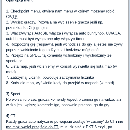
Opis opcji menu:
1. Checkpoint menu, otwiera nam menu w którym możemy robić
CP/
TP
2. Wycisz graczy, Pozwala na wyciszenie gracza jeśli np,
przeszkadza Ci jego głos
3. Wlacz/wyłącz AutoBh, włącza i wyłącza auto bunnyhop, UWAGA,
autobh musi być wyłączone aby włączyć timer
4. Rozpocznij grę (respawn), jeśli wchodzisz do gry a jesteś nie żywy,
poprzez wciśnięcie tego odżyjesz i będziesz mógł grać.
5. Przejdź na SPEC, tą komendą wchodzimy i wychodzimy ze
spectator
6. Lista map, jeśli wciśniemy w konsoli wyświetla się lista map (w
motd)
7. Zatrzymaj Licznik, powoduje zatrzymania licznika
8. Kody dla map, wyświetla kody do przejść w mapach (w motd)
3)
Spect
Po wpisaniu przez gracza komendy /spect przenosi go na widza, a z
widza jesli wpiszę komendę /go, ponownie przenosi go do gry.
4)
CT
Każdy gracz automatycznie po wejściu zostaje 'wrzucony' do CT i
nie
ma możliwości przejścia do TT
, musi działać z PKT 3 czyli, po