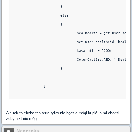
			}
			else
			{
				new health = get_user_hea
				set_user_health(id, healt
				kasa[id] -= 1000;
				ColorChat(id,RED, "[Deat
			}
		}
Ale tak to chyba ten terro tylko nie będzie mógł kupić, a mi chodzi,
żeby nikt nie mógł.
Nenczoks