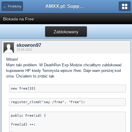
AMXX.pl: Support AMX Mod X i SourceMod
← Problemy
Blokada na Free
Zablokowany
skowron97
19.06.2011
Witam!
Mam taki problem. W DeathRun Exp Modzie chciałbym zablokować
kupowanie HP kiedy Terrorysta wpisze /free. Daje wam poniżej kod
sma. Chciałem to zrobić tak:
public Free(id) {
free[id] ++;