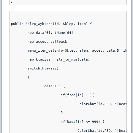
public Sklep_wybierz(id, Sklep, item) {
	new data[6], iName[64]
	new acces, callback
	menu_item_getinfo(Sklep, item, acces, data,5, iNam
	new klawisz = str_to_num(data)
	switch(klawisz)
	{
		case 1 : {
			if(free[id] ++){
				ColorChat(id,RED, "[Deat
			}
			if(kasa[id] <= 999) {
				ColorChat(id,RED, "[Deat