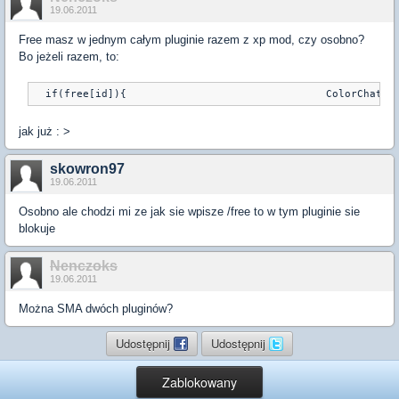
19.06.2011
Free masz w jednym całym pluginie razem z xp mod, czy osobno?
Bo jeżeli razem, to:
jak już : >
skowron97
19.06.2011
Osobno ale chodzi mi ze jak sie wpisze /free to w tym pluginie sie
blokuje
Nenczoks
19.06.2011
Można SMA dwóch pluginów?
Udostępnij
Udostępnij
Zablokowany