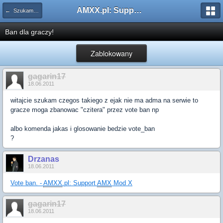
AMXX.pl: Support AMX Mod X i SourceMod
← Szukam pluginu
Ban dla graczy!
Zablokowany
gagarin17
18.06.2011
witajcie szukam czegos takiego z ejak nie ma adma na serwie to
gracze moga zbanowac "czitera" przez vote ban np
albo komenda jakas i glosowanie bedzie vote_ban
?
Drzanas
18.06.2011
Vote ban. -
AMXX
.pl: Support
AMX
Mod X
gagarin17
18.06.2011