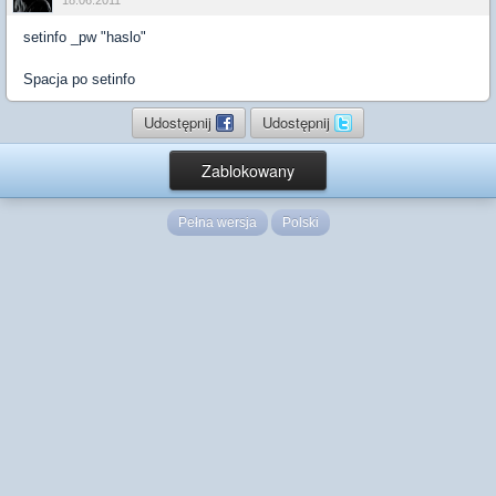
18.06.2011
setinfo _pw "haslo"
Spacja po setinfo
Udostępnij
Udostępnij
Zablokowany
Pełna wersja
Polski