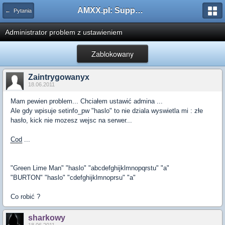
AMXX.pl: Support AMX Mod X i SourceMod
← Pytania
Administrator problem z ustawieniem
Zablokowany
Zaintrygowanyx
18.06.2011
Mam pewien problem... Chciałem ustawić admina ...
Ale gdy wpisuje setinfo_pw "haslo" to nie dziala wyswietla mi : złe
hasło, kick nie mozesz wejsc na serwer...
Cod
...
"Green Lime Man" "haslo" "abcdefghijklmnopqrstu" "a"
"BURTON" "haslo" "cdefghijklmnoprsu" "a"
Co robić ?
sharkowy