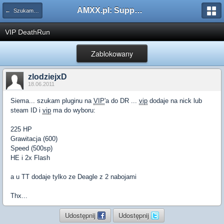
AMXX.pl: Support AMX Mod X i SourceMod
← Szukam pluginu
VIP DeathRun
Zablokowany
zlodziejxD
18.06.2011
Siema... szukam pluginu na
VIP
'a do DR ...
vip
dodaje na nick lub
steam ID i
vip
ma do wyboru:
225 HP
Grawitacja (600)
Speed (500sp)
HE i 2x Flash
a u TT dodaje tylko ze Deagle z 2 nabojami
Thx...
Udostępnij
Udostępnij