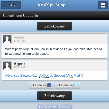
AMXX.pl: Support AMX Mod X i SourceMod
← Szukam pluginu
Spowolnione Upadanie
Zablokowany
Focis
17.06.2011
Witam poszukuje pluginu na 4fun takiego ze jak dostanie ktos heada
to wspoowlnionym tepie upada.
Agent
17.06.2011
Advanced Slowmo 0.1 -
AMXX
.pl: Support
AMX
Mod X
Udostępnij
Udostępnij
Zablokowany
Pełna wersja
Polski