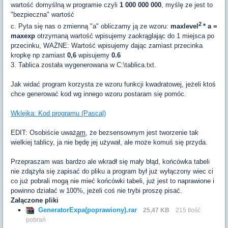
wartość domyślną w programie czyli
1 000 000 000
, myślę ze jest to
"bezpieczna" wartość
2
c. Pyta się nas o zmienną "a" obliczamy ją ze wzoru:
maxlevel
* a =
maxexp
otrzymaną wartość wpisujemy zaokrąglając do 1 miejsca po
przecinku, WAŻNE: Wartość wpisujemy dając zamiast przecinka
kropkę np zamiast
0,6
wpisujemy
0.6
3. Tablica została wygenerowana w C:\tablica.txt.
Jak widać program korzysta ze wzoru funkcji kwadratowej, jeżeli ktoś
chce generować kod wg innego wzoru postaram się pomóc.
Wklejka: Kod programu (Pascal)
EDIT: Osobiście uważ
am
, że bezsensownym jest tworzenie tak
wielkiej tablicy, ja nie będę jej używał, ale może komuś się przyda.
Przepraszam was bardzo ale wkradł się mały błąd, końcówka tabeli
nie zdążyła się zapisać do pliku a program był już wyłączony wiec ci
co już pobrali mogą nie mieć końcówki tabeli, już jest to naprawione i
powinno działać w 100%, jeżeli coś nie trybi proszę pisać.
Załączone pliki
GeneratorExpa(poprawiony).rar
25,47 KB
215 Ilość
pobrań