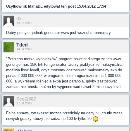
Użytkownik
MafiaDL
edytował ten post 15.04.2012 17:54
0x.
14.04.2012
Dobry pomysł, jednak generator www jest wszechstronniejszy.
Tded
14.04.2012
"Potrzeba matką wynalazków",program powstał dlatego że ten www
generuje max 15K lvl, ten generator tworzy praktycznie maksymalną
możliwa ilość leveli, gdyż możemy dostosować maksymalny exp do
ponad 2 000 000 000, w programie dałem ograniczenie na 1 000 000
000, a wykresem rośnięcia expa jest parabola, gdyby zastosować
zamiast niej prostą można by wygenerować nawet 2 milionowy level.
Feel1587
17.04.2012
Fajna sprawa, zwiekszać mozna przedzialy na dany lvl, co nie zraża
nowych graczy ktorzy nie widza np 100 lv tylko 20