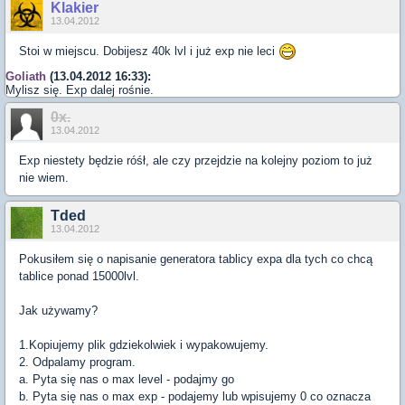
Klakier
13.04.2012
Stoi w miejscu. Dobijesz 40k lvl i już exp nie leci
Goliath
(13.04.2012 16:33):
Mylisz się. Exp dalej rośnie.
0x.
13.04.2012
Exp niestety będzie róśł, ale czy przejdzie na kolejny poziom to już
nie wiem.
Tded
13.04.2012
Pokusiłem się o napisanie generatora tablicy expa dla tych co chcą
tablice ponad 15000lvl.
Jak używamy?
1.Kopiujemy plik gdziekolwiek i wypakowujemy.
2. Odpalamy program.
a. Pyta się nas o max level - podajmy go
b. Pyta się nas o max exp - podajemy lub wpisujemy 0 co oznacza