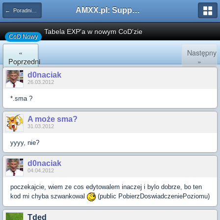
AMXX.pl: Support AMX Mod X i SourceMod
← Poradniki, Łatki oraz Pluginy
Tabela EXP'a w nowym CoD'zie
CoD Nowy
«
Następny
Poprzedni
»
d0naciak
26.03.2012
*.sma ?
A może sma?
31.03.2012
yyyy, nie?
d0naciak
04.04.2012
poczekajcie, wiem ze cos edytowalem inaczej i bylo dobrze, bo ten
kod mi chyba szwankowal
(public PobierzDoswiadczeniePoziomu)
Tded