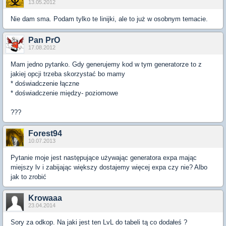
13.05.2012
Nie dam sma. Podam tylko te linijki, ale to już w osobnym temacie.
Pan PrO
17.08.2012
Mam jedno pytanko. Gdy generujemy kod w tym generatorze to z
jakiej opcji trzeba skorzystać bo mamy
* doświadczenie łączne
* doświadczenie między- poziomowe
???
Forest94
10.07.2013
Pytanie moje jest następujące używając generatora expa mając
miejszy lv i zabijając większy dostajemy więcej expa czy nie? Albo
jak to zrobić
Krowaaa
23.04.2014
Sory za odkop. Na jaki jest ten LvL do tabeli tą co dodałeś ?