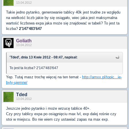
13.04.2012
Takie jedno pytanko, generowanie tablicy 40k jest trudne ze względu
na wielkość liczb jakie by się osiągało, wiec jaka jest maksymalna
wartość liczbowa expa jaka może się znajdować w tabeli? To jest ta
liczba?
2'147'483'647
Goliath
13.04.2012
'Tded', dnia 13 Kwie 2012 - 08:47, napisał:
To jest ta liczba? 2'147'483'647
Yep. Tutaj masz trochę więcej na ten temat -
http://amxx.pl/topic...ie-
byly-ujemne/
Tded
13.04.2012
Jeszcze jedno pytanko i może wrzucę tablice 40+.
Czy przy tablicy expa po osiągnięciu max lvl, exp dalej rośnie czy
stoi w miejscu. Bo nie wiem czy ustawiać zapas na max exp.