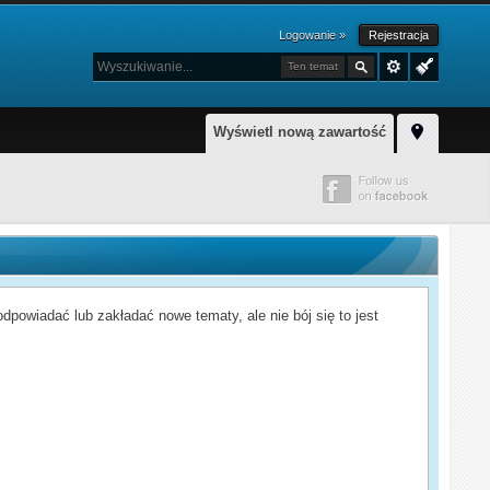
Logowanie »
Rejestracja
Ten temat
Wyświetl nową zawartość
powiadać lub zakładać nowe tematy, ale nie bój się to jest