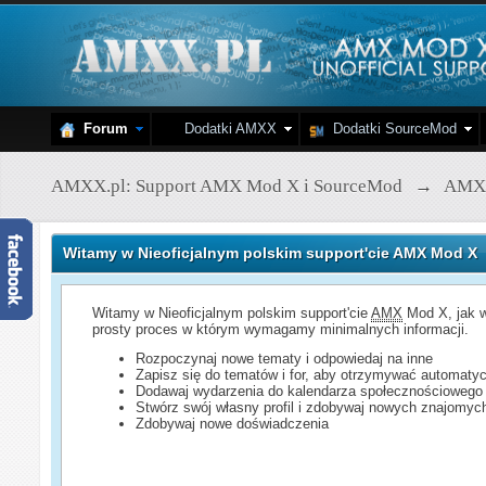
Forum
Dodatki AMXX
Dodatki SourceMod
AMXX.pl: Support AMX Mod X i SourceMod
→
AMX
Witamy w Nieoficjalnym polskim support'cie AMX Mod X
Witamy w Nieoficjalnym polskim support'cie
AMX
Mod X, jak w
prosty proces w którym wymagamy minimalnych informacji.
Rozpoczynaj nowe tematy i odpowiedaj na inne
Zapisz się do tematów i for, aby otrzymywać automatyc
Dodawaj wydarzenia do kalendarza społecznościowego
Stwórz swój własny profil i zdobywaj nowych znajomyc
Zdobywaj nowe doświadczenia