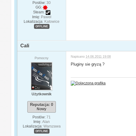
Postów:
30
GG:
Steam:
Imię:
Paweł
Lokalizacja:
Katowice
OFFLINE
Cali
Napisano
14.06.2011 19:08
Pomocny
Pluginy sie gryzą ?
Użytkownik
Reputacja: 0
Nowy
Postów:
71
Imię:
Alan
Lokalizacja:
Warszawa
OFFLINE