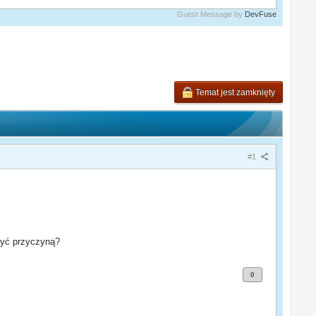
Guest Message by
DevFuse
Temat jest zamknięty
#1
być przyczyną?
0