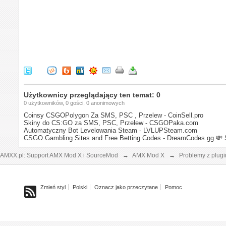
Użytkownicy przeglądający ten temat: 0
0 użytkowników, 0 gości, 0 anonimowych
Coinsy CSGOPolygon Za SMS, PSC , Przelew - CoinSell.pro
Skiny do CS:GO za SMS, PSC, Przelew - CSGOPaka.com
Automatyczny Bot Levelowania Steam - LVLUPSteam.com
CSGO Gambling Sites and Free Betting Codes - DreamCodes.gg
💸 
AMXX.pl: Support AMX Mod X i SourceMod
→
AMX Mod X
→
Problemy z plug
Zmień styl
Polski
Oznacz jako przeczytane
Pomoc