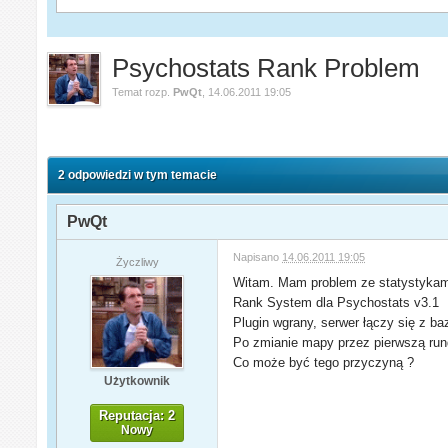
Psychostats Rank Problem
Temat rozp.
PwQt
,
14.06.2011 19:05
2 odpowiedzi w tym temacie
PwQt
Napisano
14.06.2011 19:05
Życzliwy
Witam. Mam problem ze statystykam
Rank System dla Psychostats v3.1
Plugin wgrany, serwer łączy się z b
Po zmianie mapy przez pierwszą rund
Co może być tego przyczyną ?
Użytkownik
Reputacja: 2
Nowy