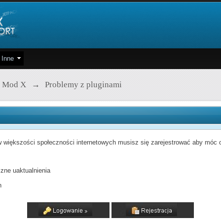
Inne
 Mod X
→
Problemy z pluginami
 większości społeczności internetowych musisz się zarejestrować aby móc od
zne uaktualnienia
h