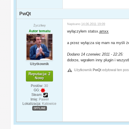
PwQt
Napisano
14.06.2011 19:09
Życzliwy
Autor tematu
wyłączyłem statsx.
amxx
a przez wyłącza się mam na myśli ż
Dodano 14 czerwiec 2011 - 22:25:
dobrze, wgrałem inny plugin i wszys
Użytkownik
Użytkownik
PwQt
edytował ten pos
Reputacja: 2
Nowy
Postów:
30
GG:
Steam:
Imię:
Paweł
Lokalizacja:
Katowice
OFFLINE