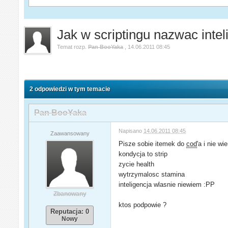
Jak w scriptingu nazwac intel
Temat rozp.
Pan BooYaka
,
14.06.2011 08:45
2 odpowiedzi w tym temacie
Pan BooYaka
Napisano
14.06.2011 08:45
Zaawansowany
Pisze sobie itemek do
cod
'a i nie w
kondycja to strip
zycie health
wytrzymalosc stamina
inteligencja wlasnie niewiem :PP
Zbanowany
ktos podpowie ?
Reputacja: 0
Nowy