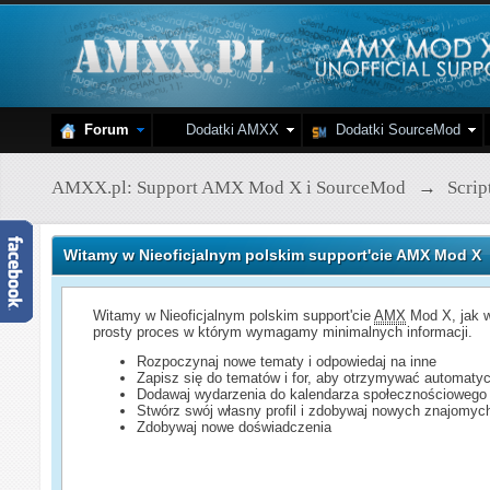
Forum
Dodatki AMXX
Dodatki SourceMod
AMXX.pl: Support AMX Mod X i SourceMod
→
Scri
Witamy w Nieoficjalnym polskim support'cie AMX Mod X
Witamy w Nieoficjalnym polskim support'cie
AMX
Mod X, jak w
prosty proces w którym wymagamy minimalnych informacji.
Rozpoczynaj nowe tematy i odpowiedaj na inne
Zapisz się do tematów i for, aby otrzymywać automatyc
Dodawaj wydarzenia do kalendarza społecznościowego
Stwórz swój własny profil i zdobywaj nowych znajomyc
Zdobywaj nowe doświadczenia