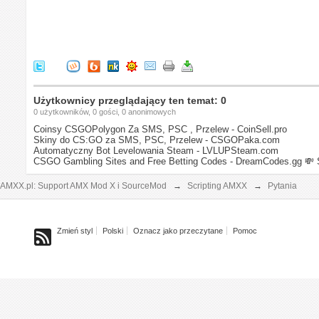
Użytkownicy przeglądający ten temat: 0
0 użytkowników, 0 gości, 0 anonimowych
Coinsy CSGOPolygon Za SMS, PSC , Przelew - CoinSell.pro
Skiny do CS:GO za SMS, PSC, Przelew - CSGOPaka.com
Automatyczny Bot Levelowania Steam - LVLUPSteam.com
CSGO Gambling Sites and Free Betting Codes - DreamCodes.gg
💸 
AMXX.pl: Support AMX Mod X i SourceMod
→
Scripting AMXX
→
Pytania
Zmień styl
Polski
Oznacz jako przeczytane
Pomoc