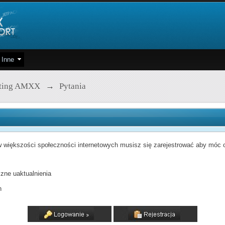
Inne
pting AMXX
→
Pytania
 większości społeczności internetowych musisz się zarejestrować aby móc od
zne uaktualnienia
h