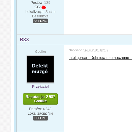
Postów:
129
GG:
Lokalizacja:
Sucha
Beskidzka
OFFLINE
R3X
Napisano
14.06.2011 10:16
Godlike
inteligence - Definicja i tłumaczenie 
Przyjaciel
Reputacja: 2 987
Godlike
Postów:
4 248
Lokalizacja:
Nie
OFFLINE