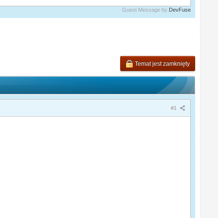
Guest Message by
DevFuse
Temat jest zamknięty
#1