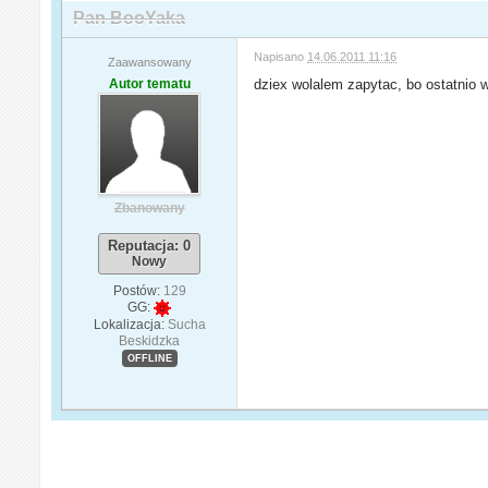
Pan BooYaka
Napisano
14.06.2011 11:16
Zaawansowany
Autor tematu
dziex wolalem zapytac, bo ostatnio w 
Zbanowany
Reputacja: 0
Nowy
Postów:
129
GG:
Lokalizacja:
Sucha
Beskidzka
OFFLINE