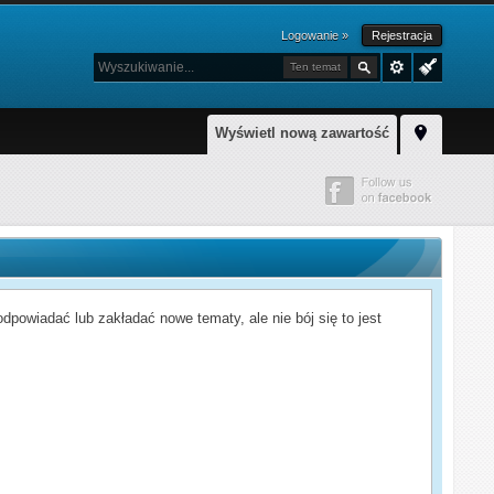
Logowanie »
Rejestracja
Ten temat
Wyświetl nową zawartość
powiadać lub zakładać nowe tematy, ale nie bój się to jest