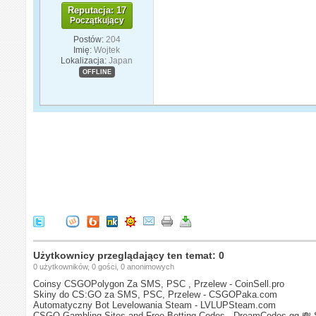
Reputacja: 17
Początkujący
Postów:
204
Imię:
Wojtek
Lokalizacja:
Japan
OFFLINE
Użytkownicy przeglądający ten temat: 0
0 użytkowników, 0 gości, 0 anonimowych
Coinsy CSGOPolygon Za SMS, PSC , Przelew - CoinSell.pro
Skiny do CS:GO za SMS, PSC, Przelew - CSGOPaka.com
Automatyczny Bot Levelowania Steam - LVLUPSteam.com
CSGO Gambling Sites and Free Betting Codes - DreamCodes.gg
💸 