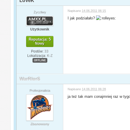
LoVeK
Napisano
14.06.2011 06:15
Życzliwy
I jak podziałało?
Użytkownik
Reputacja: 5
Nowy
Postów:
33
Lokalizacja:
K-Z
OFFLINE
WarRIorS
Napisano
14.06.2011 06:28
Profesjonalista
ja też tak mam conajmniej raz w tygo
Zbanowany