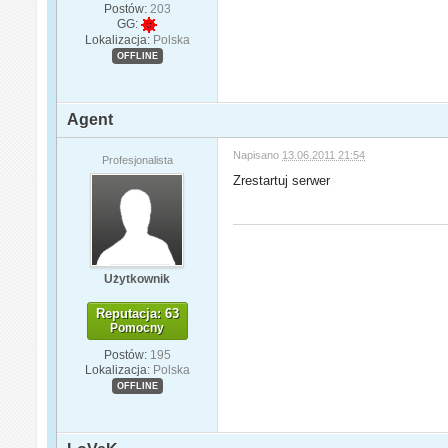
Postów:
203
GG:
Lokalizacja:
Polska
OFFLINE
Agent
Napisano
13.06.2011 21:54
Profesjonalista
Zrestartuj serwer
Użytkownik
Reputacja: 63
Pomocny
Postów:
195
Lokalizacja:
Polska
OFFLINE