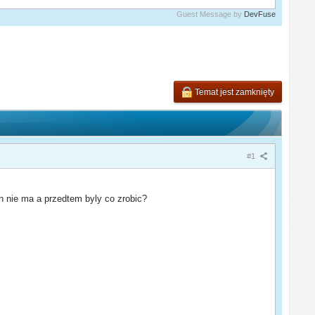
Guest Message by
DevFuse
Temat jest zamknięty
#1
 nie ma a przedtem byly co zrobic?