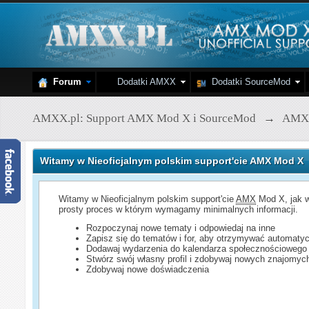
Forum
Dodatki AMXX
Dodatki SourceMod
AMXX.pl: Support AMX Mod X i SourceMod
→
AMX
Witamy w Nieoficjalnym polskim support'cie AMX Mod X
Witamy w Nieoficjalnym polskim support'cie
AMX
Mod X, jak w
prosty proces w którym wymagamy minimalnych informacji.
Rozpoczynaj nowe tematy i odpowiedaj na inne
Zapisz się do tematów i for, aby otrzymywać automatyc
Dodawaj wydarzenia do kalendarza społecznościowego
Stwórz swój własny profil i zdobywaj nowych znajomyc
Zdobywaj nowe doświadczenia