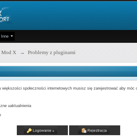
Inne
 Mod X
→
Problemy z pluginami
 większości społeczności internetowych musisz się zarejestrować aby móc od
zne uaktualnienia
h