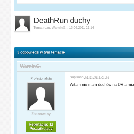
DeathRun duchy
Temat rozp.
WarninG.
,
13.06.2011 21:14
3 odpowiedzi w tym temacie
WarninG.
Napisano
13.06.2011 21:14
Profesjonalista
Witam nie mam duchów na DR a miałe
Zbanowany
Reputacja: 11
Początkujący