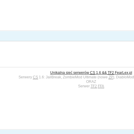
Unikalna sieć serwerów
CS
1.6 &&
TF2
FearLex.pl
Serwery
CS
1.6: JailBreak, ZombieMod Ultimate (nowe
ZP
), DiabloMod
ORAZ
Serwer
TF2
FFA