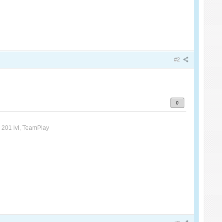
#2
0
 201 lvl, TeamPlay