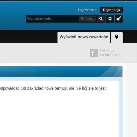
Logowanie »
Rejestracja
Ten temat
Wyświetl nową zawartość
powiadać lub zakładać nowe tematy, ale nie bój się to jest