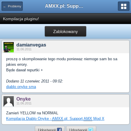
AMXX.pl: Support AMX Mod X i SourceMod
← Problemy
Kompilacja pluginu!
Zablokowany
damianvegas
11.06.2011
proszę o skompilowanie tego modu poniewaz niemoge sam bo sa
jakies errory.
Będe dawał repurtki +
Dodano 11 czerwiec 2011 - 09:02:
diablo onyke sma
Onyke
11.06.2011
Zamień YELLOW na NORMAL
Kompilacja Diablo Onyke -
AMXX
.pl: Support
AMX
Mod X
Udostępnij
Udostępnij