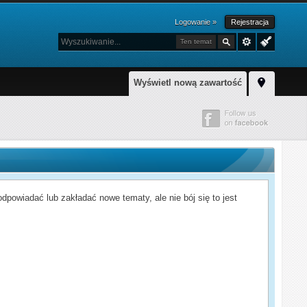
Logowanie »
Rejestracja
Ten temat
Wyświetl nową zawartość
powiadać lub zakładać nowe tematy, ale nie bój się to jest