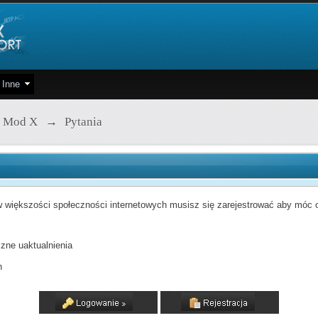
Inne
 Mod X
→
Pytania
 większości społeczności internetowych musisz się zarejestrować aby móc od
zne uaktualnienia
h