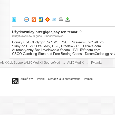
Użytkownicy przeglądający ten temat: 0
0 użytkowników, 0 gości, 0 anonimowych
Coinsy CSGOPolygon Za SMS, PSC , Przelew - CoinSell.pro
Skiny do CS:GO za SMS, PSC, Przelew - CSGOPaka.com
Automatyczny Bot Levelowania Steam - LVLUPSteam.com
CSGO Gambling Sites and Free Betting Codes - DreamCodes.gg
💸 
AMXX.pl: Support AMX Mod X i SourceMod
→
AMX Mod X
→
Pytania
Zmień styl
Polski
Oznacz jako przeczytane
Pomoc