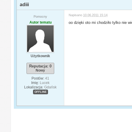
adiii
Napisano
10.06.2011 15:14
Pomocny
Autor tematu
oo dzięki oto mi chodziło tylko nie 
Użytkownik
Reputacja: 0
Nowy
Postów:
41
Imię:
Lucek
Lokalizacja:
Gdańsk
OFFLINE