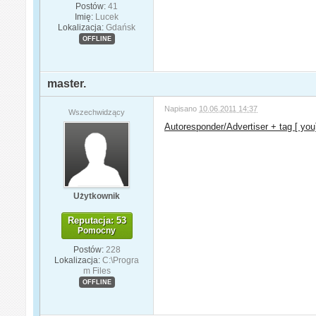
Postów:
41
Imię:
Lucek
Lokalizacja:
Gdańsk
OFFLINE
master.
Napisano
10.06.2011 14:37
Wszechwidzący
Autoresponder/Advertiser + tag [ you
Użytkownik
Reputacja: 53
Pomocny
Postów:
228
Lokalizacja:
C:\Progra
m Files
OFFLINE