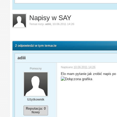
Napisy w SAY
Temat rozp.
adiii
,
10.06.2011 14:26
2 odpowiedzi w tym temacie
adiii
Napisano
10.06.2011 14:26
Pomocny
Elo mam pytanie jak zrobić napis po
Użytkownik
Reputacja: 0
Nowy