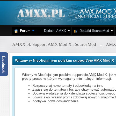
Forum
Dodatki AMXX
Dodatki SourceMod
AMXX.pl: Support AMX Mod X i SourceMod
→
AMX
Witamy w Nieoficjalnym polskim support'cie AMX Mod X
Witamy w Nieoficjalnym polskim support'cie
AMX
Mod X, jak w
prosty proces w którym wymagamy minimalnych informacji.
Rozpoczynaj nowe tematy i odpowiedaj na inne
Zapisz się do tematów i for, aby otrzymywać automatyc
Dodawaj wydarzenia do kalendarza społecznościowego
Stwórz swój własny profil i zdobywaj nowych znajomyc
Zdobywaj nowe doświadczenia