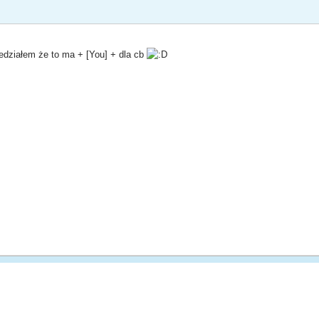
wiedziałem że to ma + [You] + dla cb