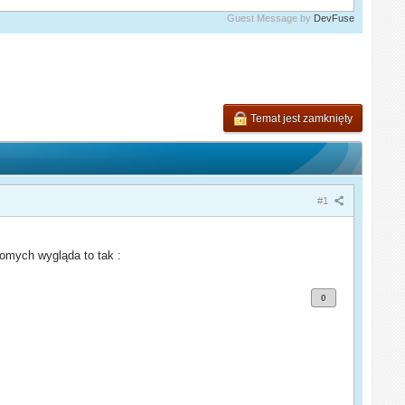
Guest Message by
DevFuse
Temat jest zamknięty
#1
jomych wygląda to tak :
0