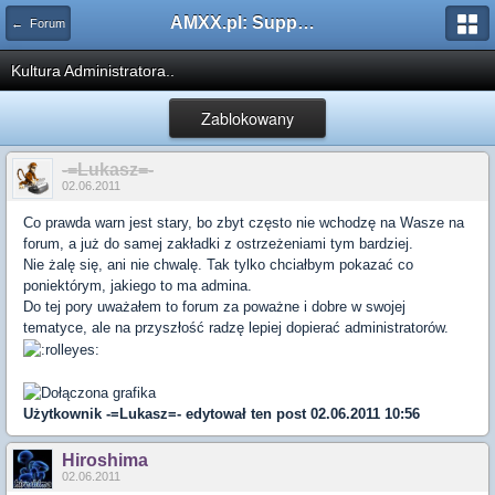
AMXX.pl: Support AMX Mod X i SourceMod
← Forum
Kultura Administratora..
Zablokowany
-=Lukasz=-
02.06.2011
Co prawda warn jest stary, bo zbyt często nie wchodzę na Wasze na
forum, a już do samej zakładki z ostrzeżeniami tym bardziej.
Nie żalę się, ani nie chwalę. Tak tylko chciałbym pokazać co
poniektórym, jakiego to ma admina.
Do tej pory uważałem to forum za poważne i dobre w swojej
tematyce, ale na przyszłość radzę lepiej dopierać administratorów.
Użytkownik
-=Lukasz=-
edytował ten post 02.06.2011 10:56
Hiroshima
02.06.2011