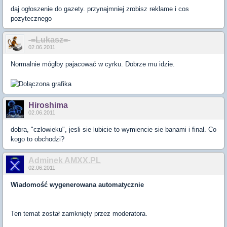
daj ogłoszenie do gazety. przynajmniej zrobisz reklame i cos
pozytecznego
-=Lukasz=-
02.06.2011
Normalnie mógłby pajacować w cyrku. Dobrze mu idzie.
Hiroshima
02.06.2011
dobra, "czlowieku", jesli sie lubicie to wymiencie sie banami i finał. Co
kogo to obchodzi?
Adminek AMXX.PL
02.06.2011
Wiadomość wygenerowana automatycznie
Ten temat został zamknięty przez moderatora.