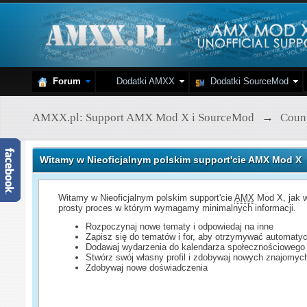
Forum
Dodatki AMXX
Dodatki SourceMod
AMXX.pl: Support AMX Mod X i SourceMod
→
Count
Witamy w Nieoficjalnym polskim support'cie AMX Mod X
Witamy w Nieoficjalnym polskim support'cie
AMX
Mod X, jak w
prosty proces w którym wymagamy minimalnych informacji.
Rozpoczynaj nowe tematy i odpowiedaj na inne
Zapisz się do tematów i for, aby otrzymywać automatyc
Dodawaj wydarzenia do kalendarza społecznościowego
Stwórz swój własny profil i zdobywaj nowych znajomyc
Zdobywaj nowe doświadczenia