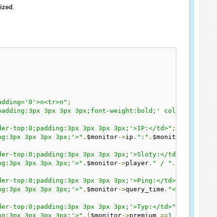
ized
.
adding='0'>n<tr>n"
;
padding:3px 3px 3px 3px;font-weight:bold;' colspan='2'>"
der-top:0;padding:3px 3px 3px 3px;'>IP:</td>"
;
ng:3px 3px 3px 3px;'>"
.
$monitor
->
ip
.
":"
.
$monitor
->
port
.
"
der-top:0;padding:3px 3px 3px 3px;'>Sloty:</td>"
;
ng:3px 3px 3px 3px;'>"
.
$monitor
->
player
.
" / "
.
$monitor
->
der-top:0;padding:3px 3px 3px 3px;'>Ping:</td>"
;
ng:3px 3px 3px 3px;'>"
.
$monitor
->
query_time
.
"</td>"
;
der-top:0;padding:3px 3px 3px 3px;'>Typ:</td>"
;
ng:3px 3px 3px 3px;'>"
.(
$monitor
->
premium 
==
1
?
"Publicz