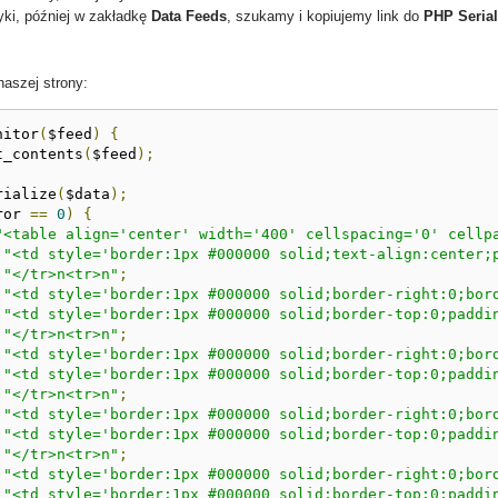
yki, później w zakładkę
Data Feeds
, szukamy i kopiujemy link do
PHP Serial
aszej strony:
nitor
(
$feed
)
{
t_contents
(
$feed
);
rialize
(
$data
);
ror 
==
0
)
{
"<table align='center' width='400' cellspacing='0' cellp
"<td style='border:1px #000000 solid;text-align:center;
"</tr>n<tr>n"
;
"<td style='border:1px #000000 solid;border-right:0;bor
"<td style='border:1px #000000 solid;border-top:0;paddi
"</tr>n<tr>n"
;
"<td style='border:1px #000000 solid;border-right:0;bor
"<td style='border:1px #000000 solid;border-top:0;paddi
"</tr>n<tr>n"
;
"<td style='border:1px #000000 solid;border-right:0;bor
"<td style='border:1px #000000 solid;border-top:0;paddi
"</tr>n<tr>n"
;
"<td style='border:1px #000000 solid;border-right:0;bor
"<td style='border:1px #000000 solid;border-top:0;paddi