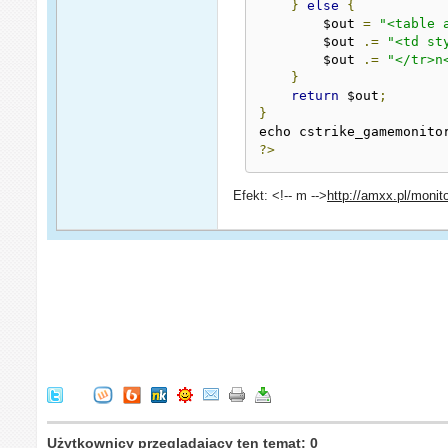
}
else
{
        $out 
=
"<table 
        $out 
.=
"<td st
        $out 
.=
"</tr>n
}
return
 $out
;
}
echo cstrike_gamemonito
?>
Efekt: <!-- m -->
http://amxx.pl/monit
Użytkownicy przeglądający ten temat: 0