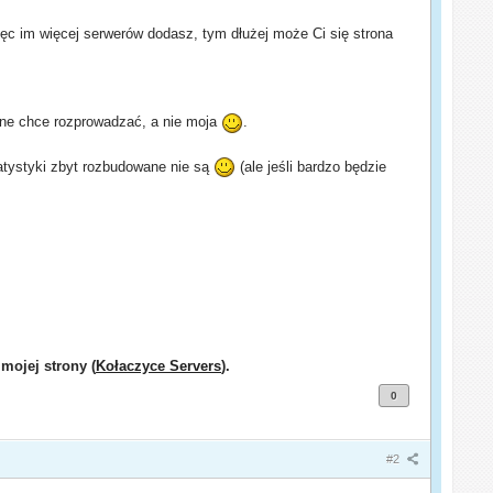
ęc im więcej serwerów dodasz, tym dłużej może Ci się strona
dane chce rozprowadzać, a nie moja
.
atystyki zbyt rozbudowane nie są
(ale jeśli bardzo będzie
 mojej strony (
Kołaczyce Servers
).
0
#2