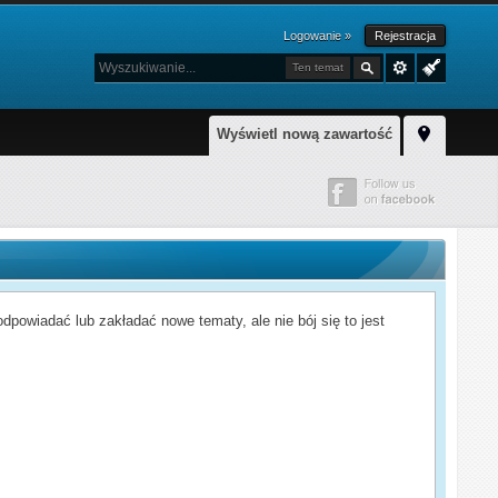
Logowanie »
Rejestracja
Ten temat
Wyświetl nową zawartość
powiadać lub zakładać nowe tematy, ale nie bój się to jest