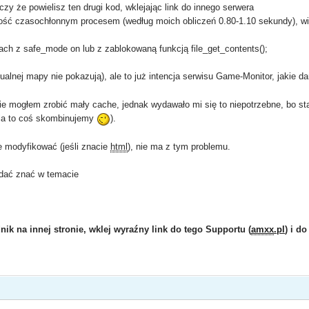
czy że powielisz ten drugi kod, wklejając link do innego serwera
dość czasochłonnym procesem (według moich obliczeń 0.80-1.10 sekundy), wi
ch z safe_mode on lub z zablokowaną funkcją file_get_contents();
ualnej mapy nie pokazują), ale to już intencja serwisu Game-Monitor, jakie 
e mogłem zrobić mały cache, jednak wydawało mi się to niepotrzebne, bo st
ia to coś skombinujemy
).
 modyfikować (jeśli znacie
html
), nie ma z tym problemu.
 dać znać w temacie
ik na innej stronie, wklej wyraźny link do tego Supportu (
amxx
.pl
) i do