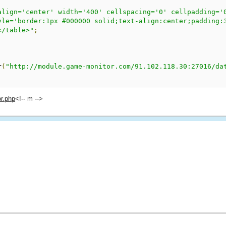
align='center' width='400' cellspacing='0' cellpadding='
yle='border:1px #000000 solid;text-align:center;padding:
</table>"
;
r
(
"http://module.game-monitor.com/91.102.118.30:27016/da
or.php
<!-- m -->