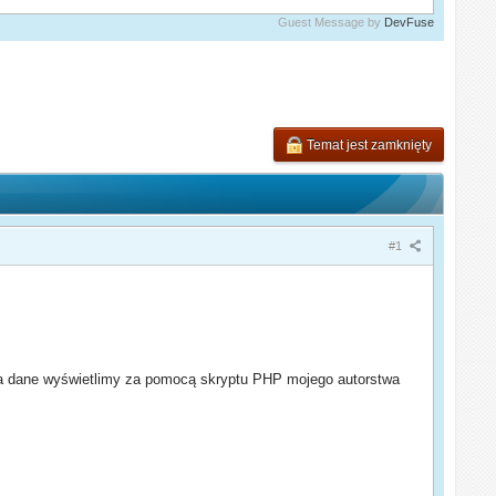
Guest Message by
DevFuse
Temat jest zamknięty
#1
, a dane wyświetlimy za pomocą skryptu PHP mojego autorstwa