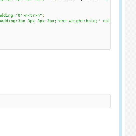
adding='0'>n<tr>n"
;
padding:3px 3px 3px 3px;font-weight:bold;' colspan='2'>S