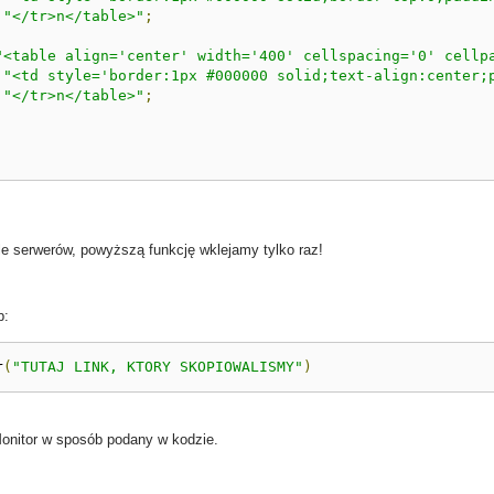
"</tr>n</table>"
;
"<table align='center' width='400' cellspacing='0' cellp
"<td style='border:1px #000000 solid;text-align:center;
"</tr>n</table>"
;
e serwerów, powyższą funkcję wklejamy tylko raz!
b:
r
(
"TUTAJ LINK, KTORY SKOPIOWALISMY"
)
onitor w sposób podany w kodzie.