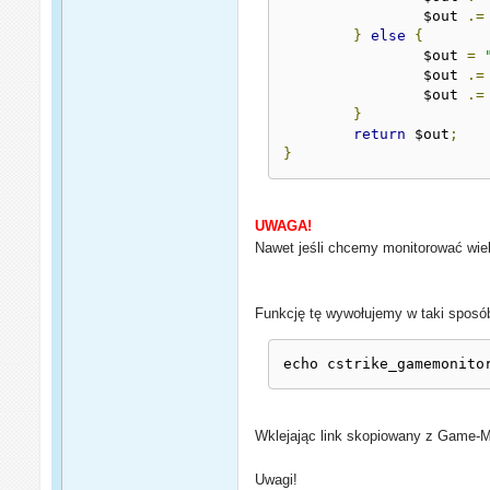
		$out 
.=
}
else
{
		$out 
=
		$out 
.=
		$out 
.=
}
return
 $out
;
}
UWAGA!
Nawet jeśli chcemy monitorować wiel
Funkcję tę wywołujemy w taki sposó
echo cstrike_gamemonito
Wklejając link skopiowany z Game-M
Uwagi!