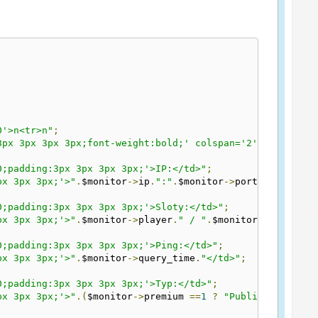
0'>n<tr>n"
;
3px 3px 3px 3px;font-weight:bold;' colspan='2'>"
.
$monito
0;padding:3px 3px 3px 3px;'>IP:</td>"
;
px 3px 3px;'>"
.
$monitor
->
ip
.
":"
.
$monitor
->
port
.
"</td>"
;
0;padding:3px 3px 3px 3px;'>Sloty:</td>"
;
px 3px 3px;'>"
.
$monitor
->
player
.
" / "
.
$monitor
->
maxplaye
0;padding:3px 3px 3px 3px;'>Ping:</td>"
;
px 3px 3px;'>"
.
$monitor
->
query_time
.
"</td>"
;
0;padding:3px 3px 3px 3px;'>Typ:</td>"
;
px 3px 3px;'>"
.(
$monitor
->
premium 
==
1
?
"Publiczny"
:
"P