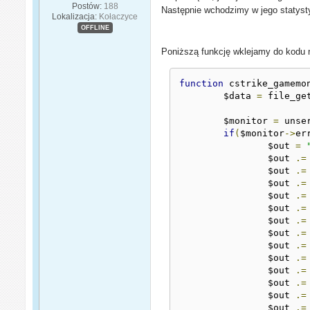
Postów:
188
Następnie wchodzimy w jego statyst
Lokalizacja:
Kołaczyce
OFFLINE
Poniższą funkcję wklejamy do kodu n
function
 cstrike_gamemo
	$data 
=
 file_ge
	$monitor 
=
 unse
if
(
$monitor
->
er
		$out 
=
		$out 
.=
		$out 
.=
		$out 
.=
		$out 
.=
		$out 
.=
		$out 
.=
		$out 
.=
		$out 
.=
		$out 
.=
		$out 
.=
		$out 
.=
		$out 
.=
		$out 
.=