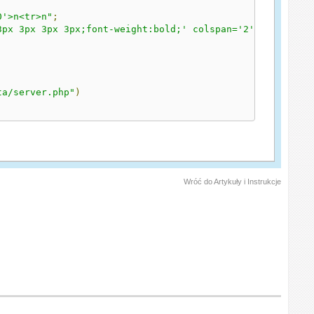
0'>n<tr>n"
;
3px 3px 3px 3px;font-weight:bold;' colspan='2'>Serwer ni
ta/server.php"
)
Wróć do Artykuły i Instrukcje