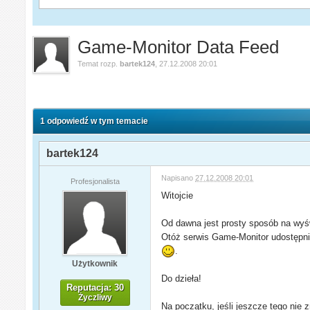
Game-Monitor Data Feed
Temat rozp.
bartek124
,
27.12.2008 20:01
1 odpowiedź w tym temacie
bartek124
Napisano
27.12.2008 20:01
Profesjonalista
Witojcie
Od dawna jest prosty sposób na wyśw
Otóż serwis Game-Monitor udostępni
.
Użytkownik
Do dzieła!
Reputacja: 30
Życzliwy
Na początku, jeśli jeszcze tego nie