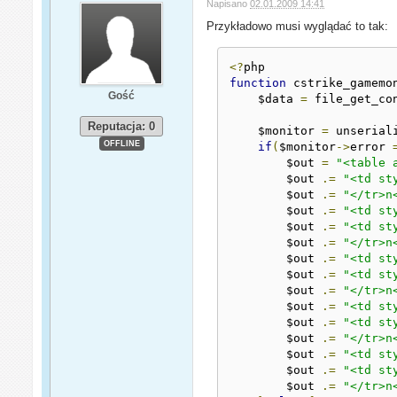
Napisano
02.01.2009 14:41
Przykładowo musi wyglądać to tak:
<?
function
 cstrike_gamemo
Gość
    $data 
=
 file_get_co
Reputacja: 0
    $monitor 
=
 unserial
OFFLINE
if
(
$monitor
->
error 
        $out 
=
"<table 
        $out 
.=
"<td st
        $out 
.=
"</tr>n
        $out 
.=
"<td st
        $out 
.=
"<td st
        $out 
.=
"</tr>n
        $out 
.=
"<td st
        $out 
.=
"<td st
        $out 
.=
"</tr>n
        $out 
.=
"<td st
        $out 
.=
"<td st
        $out 
.=
"</tr>n
        $out 
.=
"<td st
        $out 
.=
"<td st
        $out 
.=
"</tr>n