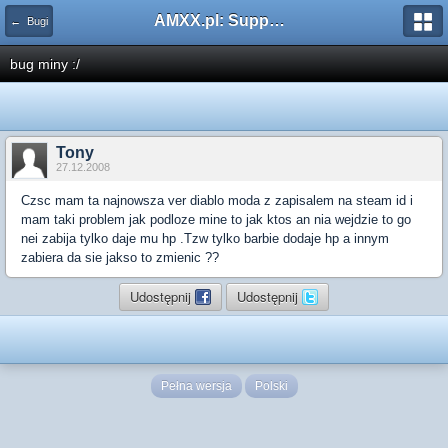
AMXX.pl: Support AMX Mod X i SourceMod
← Bugi
bug miny :/
Tony
27.12.2008
Czsc mam ta najnowsza ver diablo moda z zapisalem na steam id i
mam taki problem jak podloze mine to jak ktos an nia wejdzie to go
nei zabija tylko daje mu hp .Tzw tylko barbie dodaje hp a innym
zabiera da sie jakso to zmienic ??
Udostępnij
Udostępnij
Pełna wersja
Polski