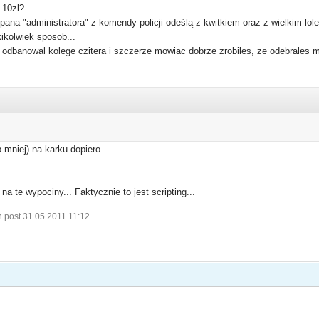
? 10zl?
pana "administratora" z komendy policji odeślą z kwitkiem oraz z wielkim lol
ikolwiek sposob...
i odbanowal kolege czitera i szczerze mowiac dobrze zrobiles, ze odebrales mu
b mniej) na karku dopiero
na te wypociny... Faktycznie to jest scripting...
 post 31.05.2011 11:12