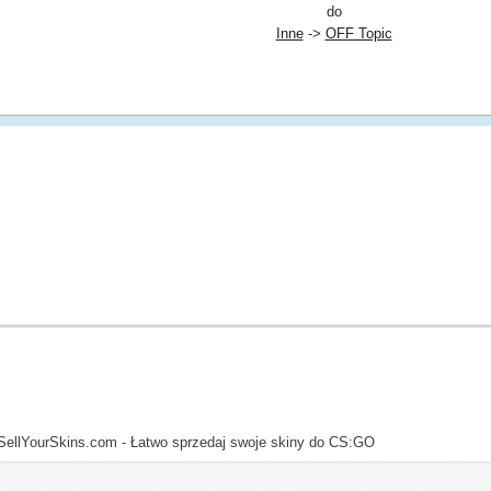
do
Inne
->
OFF Topic
SellYourSkins.com - Łatwo sprzedaj swoje skiny do CS:GO