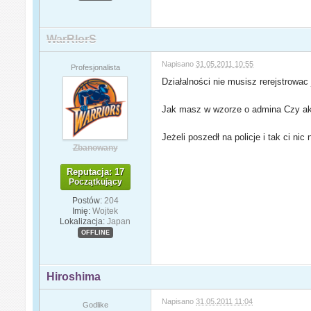
WarRIorS
Napisano
31.05.2011 10:55
Profesjonalista
Działalności nie musisz rerejstrowac
Jak masz w wzorze o admina Czy akc
Jeżeli poszedł na policje i tak ci nic
Zbanowany
Reputacja: 17
Początkujący
Postów:
204
Imię:
Wojtek
Lokalizacja:
Japan
OFFLINE
Hiroshima
Napisano
31.05.2011 11:04
Godlike