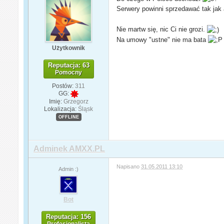
Serwery powinni sprzedawać tak jak a
Nie martw się, nic Ci nie grozi.
Na umowy "ustne" nie ma bata
Użytkownik
Reputacja: 63
Pomocny
Postów:
311
GG:
Imię:
Grzegorz
Lokalizacja:
Śląsk
OFFLINE
Adminek AMXX.PL
Napisano
31.05.2011 13:10
Admin :)
Bot
Reputacja: 156
Profesjonalista