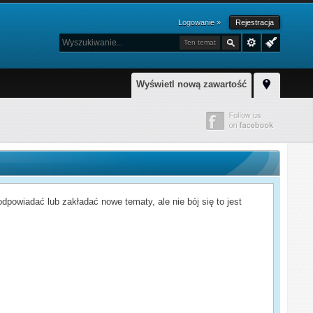
Logowanie »
Rejestracja
Ten temat
Wyświetl nową zawartość
powiadać lub zakładać nowe tematy, ale nie bój się to jest