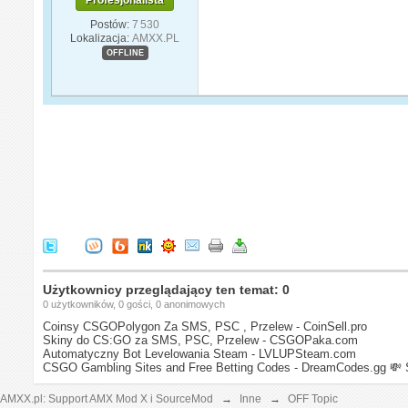
Postów:
7 530
Lokalizacja:
AMXX.PL
OFFLINE
Użytkownicy przeglądający ten temat: 0
0 użytkowników, 0 gości, 0 anonimowych
Coinsy CSGOPolygon Za SMS, PSC , Przelew - CoinSell.pro
Skiny do CS:GO za SMS, PSC, Przelew - CSGOPaka.com
Automatyczny Bot Levelowania Steam - LVLUPSteam.com
CSGO Gambling Sites and Free Betting Codes - DreamCodes.gg
💸 
AMXX.pl: Support AMX Mod X i SourceMod
→
Inne
→
OFF Topic