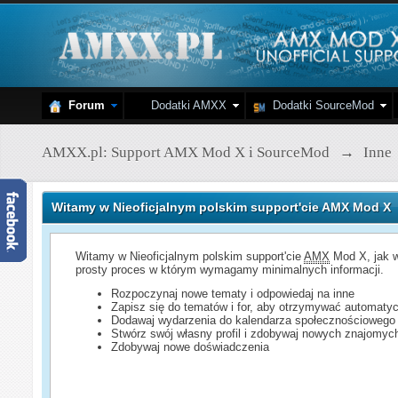
Forum
Dodatki AMXX
Dodatki SourceMod
AMXX.pl: Support AMX Mod X i SourceMod
→
Inne
Witamy w Nieoficjalnym polskim support'cie AMX Mod X
Witamy w Nieoficjalnym polskim support'cie
AMX
Mod X, jak w
prosty proces w którym wymagamy minimalnych informacji.
Rozpoczynaj nowe tematy i odpowiedaj na inne
Zapisz się do tematów i for, aby otrzymywać automatyc
Dodawaj wydarzenia do kalendarza społecznościowego
Stwórz swój własny profil i zdobywaj nowych znajomyc
Zdobywaj nowe doświadczenia