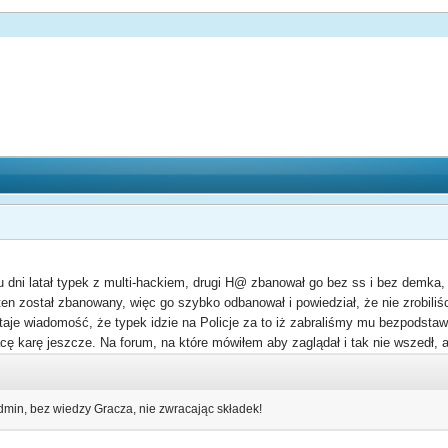
 dni latał typek z multi-hackiem, drugi H@ zbanował go bez ss i bez demka, 
ten został zbanowany, więc go szybko odbanował i powiedział, że nie zrobil
staje wiadomość, że typek idzie na Policje za to iż zabraliśmy mu bezpodsta
acę karę jeszcze. Na forum, na które mówiłem aby zaglądał i tak nie wszedł, 
dmin, bez wiedzy Gracza, nie zwracając składek!