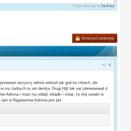
Guest Message by
DevFuse
Temat jest zamknięty
#1
ponieważ wszyscy admini widzieli jak grał na chitach, ale
iście mu żadnych ss ani demka. Drugi H@ tak się zdenerwował iż
wnie Admina i mam mu oddać składki i mówi, że mój serwer to
a tam w Regulaminie Admina jest pkt.