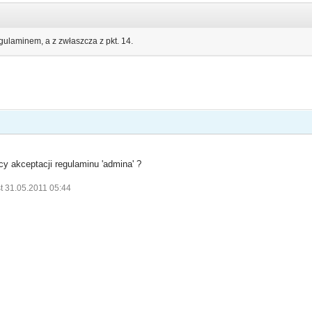
ulaminem, a z zwłaszcza z pkt. 14.
cy akceptacji regulaminu 'admina' ?
t 31.05.2011 05:44