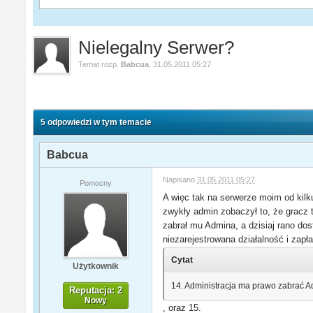
Nielegalny Serwer?
Temat rozp.
Babcua
,
31.05.2011 05:27
5 odpowiedzi w tym temacie
Babcua
Napisano
31.05.2011 05:27
Pomocny
A więc tak na serwerze moim od kilku
zwykły admin zobaczył to, że gracz 
zabrał mu Admina, a dzisiaj rano do
niezarejestrowana działalność i zapł
Cytat
Użytkownik
14. Administracja ma prawo zabrać A
Reputacja: 2
Nowy
, oraz 15.