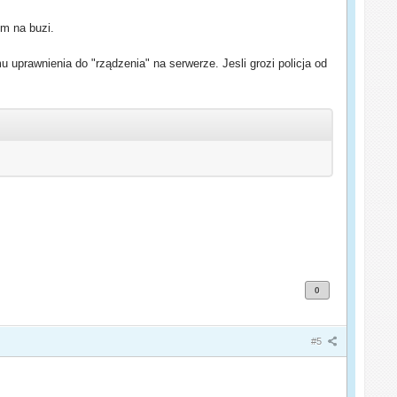
em na buzi.
 uprawnienia do "rządzenia" na serwerze. Jesli grozi policja od
0
#5