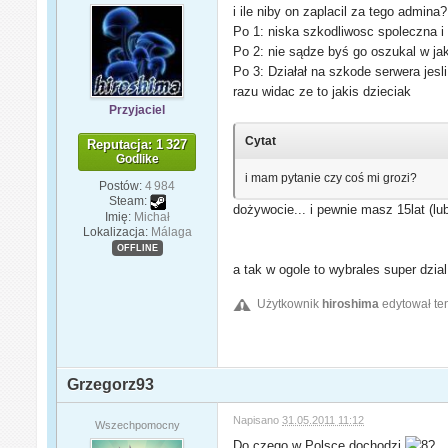
i ile niby on zaplacil za tego admina
Po 1: niska szkodliwosc spoleczna i 
Po 2: nie sądze byś go oszukal w jak
Po 3: Działał na szkode serwera jesl
razu widac ze to jakis dzieciak
Przyjaciel
Cytat
Reputacja: 1 327
Godlike
i mam pytanie czy coś mi grozi?
Postów:
4 984
Steam:
dożywocie... i pewnie masz 15lat (lu
Imię:
Michał
Lokalizacja:
Málaga
OFFLINE
a tak w ogole to wybrales super dzial 
Użytkownik
hiroshima
edytował ten
Grzegorz93
Napisano
31.05.2011 11:12
Wszechpomocny
Do czego w Polsce dochodzi