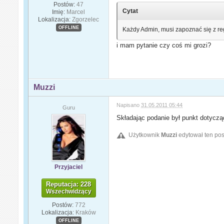
Postów:
47
Cytat
Imię:
Marcel
Lokalizacja:
Zgorzelec
OFFLINE
Każdy Admin, musi zapoznać się z reg
i mam pytanie czy coś mi grozi?
Muzzi
Napisano
31.05.2011 05:44
Guru
Składając podanie był punkt dotyczą
Użytkownik
Muzzi
edytował ten pos
Przyjaciel
Reputacja: 228
Wszechwidzący
Postów:
772
Lokalizacja:
Kraków
OFFLINE