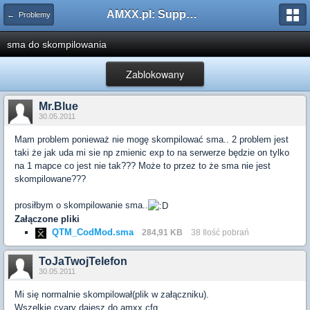
AMXX.pl: Support AMX Mod X i SourceMod
← Problemy
sma do skompilowania
Zablokowany
Mr.Blue
30.05.2011
Mam problem ponieważ nie mogę skompilować sma.. 2 problem jest
taki że jak uda mi sie np zmienic exp to na serwerze będzie on tylko
na 1 mapce co jest nie tak??? Może to przez to że sma nie jest
skompilowane???
prosiłbym o skompilowanie sma..
Załączone pliki
QTM_CodMod.sma
284,91 KB
38 Ilość pobrań
ToJaTwojTelefon
30.05.2011
Mi się normalnie skompilował(plik w załączniku).
Wszelkie cvary dajesz do
amxx
.cfg.