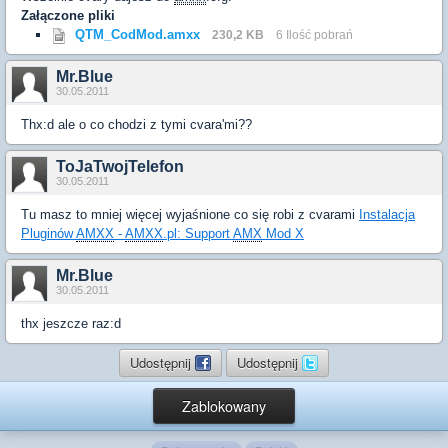
Załączone pliki
QTM_CodMod.amxx
230,2 KB
6 Ilość pobrań
Mr.Blue
30.05.2011
Thx:d ale o co chodzi z tymi cvara'mi??
ToJaTwojTelefon
30.05.2011
Tu masz to mniej więcej wyjaśnione co się robi z cvarami
Instalacja
Pluginów
AMXX
-
AMXX
.pl: Support
AMX
Mod X
Mr.Blue
30.05.2011
thx jeszcze raz:d
Udostępnij
Udostępnij
Zablokowany