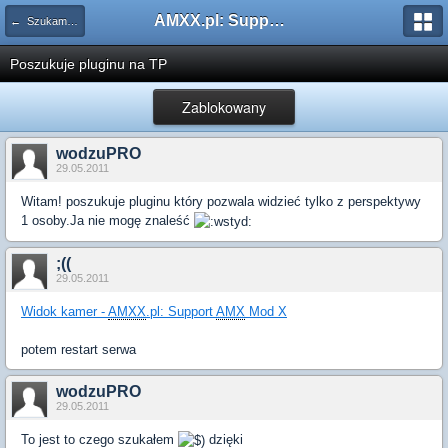
AMXX.pl: Support AMX Mod X i SourceMod
← Szukam pluginu
Poszukuje pluginu na TP
Zablokowany
wodzuPRO
29.05.2011
Witam! poszukuje pluginu który pozwala widzieć tylko z perspektywy
1 osoby.Ja nie mogę znaleść
;((
29.05.2011
Widok kamer -
AMXX
.pl: Support
AMX
Mod X
potem restart serwa
wodzuPRO
29.05.2011
To jest to czego szukałem
dzięki