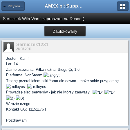
AMXX.pl: Support AMX Mod X i SourceMod
← Przywitaj się
Serniczek Wita Was i zapraszam na Deser :)
Zablokowany
Serniczek1231
28.05.2011
Jestem Kamil
Lat: 14
Zainteresowania: Piłka nożna, Biegi,
Cs
1.6
Platforma: NonSteam
Trochę przerabiałem pliki *sma ale dawno - może sobie przypomnę
Prowadzę sieć serwerów - jak nie którzy zauważyli
W razie czego:
Kontakt GG: 11151176 !
Pozdrawiam