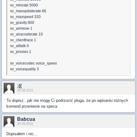
sv_minrate 5000
sv_maxupdaterate 66
sv_maxspeed 320
sv_gravity 800
sv_airmove 1
sv_airaccelerate 10
sv_clienttrace 1
sv_alltalk 0
sv_proxies 1
sv_voicecodec voice_speex
sv_voicequality 3
;((
26.05.2011
To dopisz.. jak nie mogę Ci podrzucić pluga, że po wpisaniu różnych
komend przeniesie na speca
Babcua
26.05.2011
Dopisałem i nic...