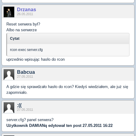
Drzanas
26.05.2011
Reset serwera był?
Albo na serwerze
Cytat
rcon exec server.cfg
uprzednio wpisując hasło do rcon
Babcua
27.05.2011
A gdzie się sprawdzało hasło do rcon? Kiedyś wiedziałem, ale już się
zapomniało.
;((
27.05.2011
server.cfg? panel serwera?
Użytkownik
DAMIANq
edytował ten post 27.05.2011 16:22