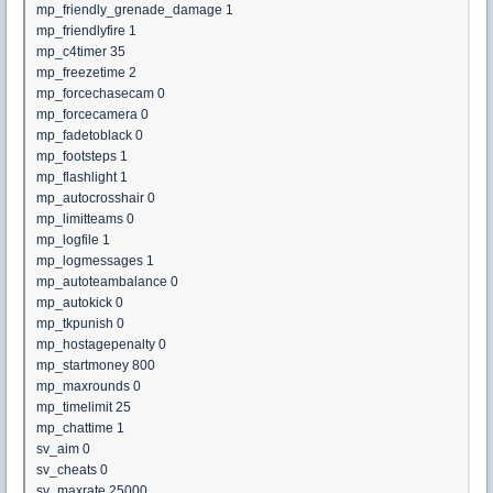
mp_friendly_grenade_damage 1
mp_friendlyfire 1
mp_c4timer 35
mp_freezetime 2
mp_forcechasecam 0
mp_forcecamera 0
mp_fadetoblack 0
mp_footsteps 1
mp_flashlight 1
mp_autocrosshair 0
mp_limitteams 0
mp_logfile 1
mp_logmessages 1
mp_autoteambalance 0
mp_autokick 0
mp_tkpunish 0
mp_hostagepenalty 0
mp_startmoney 800
mp_maxrounds 0
mp_timelimit 25
mp_chattime 1
sv_aim 0
sv_cheats 0
sv_maxrate 25000