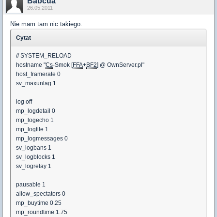
Babcua
26.05.2011
Nie mam tam nic takiego:
Cytat
// SYSTEM_RELOAD
hostname "
Cs
-Smok [
FFA
+
BF2
] @ OwnServer.pl"
host_framerate 0
sv_maxunlag 1
log off
mp_logdetail 0
mp_logecho 1
mp_logfile 1
mp_logmessages 0
sv_logbans 1
sv_logblocks 1
sv_logrelay 1
pausable 1
allow_spectators 0
mp_buytime 0.25
mp_roundtime 1.75