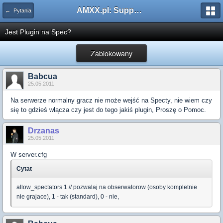
AMXX.pl: Support AMX Mod X i SourceMod
← Pytania
Jest Plugin na Spec?
Zablokowany
Babcua
25.05.2011
Na serwerze normalny gracz nie może wejść na Specty, nie wiem czy
się to gdzieś włącza czy jest do tego jakiś plugin, Proszę o Pomoc.
Drzanas
25.05.2011
W server.cfg
Cytat
allow_spectators 1 // pozwalaj na obserwatorow (osoby kompletnie
nie grajace), 1 - tak (standard), 0 - nie,