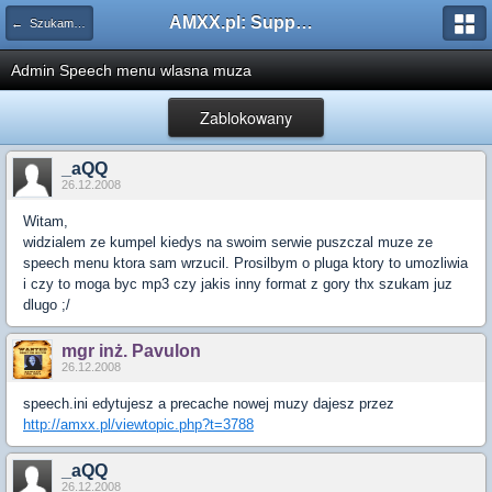
AMXX.pl: Support AMX Mod X i SourceMod
← Szukam pluginu
Admin Speech menu wlasna muza
Zablokowany
_aQQ
26.12.2008
Witam,
widzialem ze kumpel kiedys na swoim serwie puszczal muze ze
speech menu ktora sam wrzucil. Prosilbym o pluga ktory to umozliwia
i czy to moga byc mp3 czy jakis inny format z gory thx szukam juz
dlugo ;/
mgr inż. Pavulon
26.12.2008
speech.ini edytujesz a precache nowej muzy dajesz przez
http://amxx.pl/viewtopic.php?t=3788
_aQQ
26.12.2008