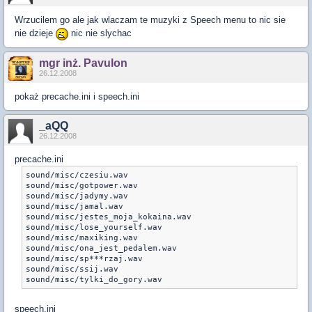
Wrzucilem go ale jak wlaczam te muzyki z Speech menu to nic sie
nie dzieje
nic nie slychac
mgr inż. Pavulon
26.12.2008
pokaż precache.ini i speech.ini
_aQQ
26.12.2008
precache.ini
sound/misc/czesiu.wav

sound/misc/gotpower.wav

sound/misc/jadymy.wav

sound/misc/jamal.wav

sound/misc/jestes_moja_kokaina.wav

sound/misc/lose_yourself.wav

sound/misc/maxiking.wav

sound/misc/ona_jest_pedalem.wav

sound/misc/sp***rzaj.wav

sound/misc/ssij.wav

sound/misc/tylki_do_gory.wav
speech.ini