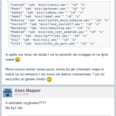
"Czesiek" "spk 'misc/czesiu.wav'" "cd" "u"

"Power" "spk 'misc/gotpower.wav'" "cd" "u"

"Jadymy" "spk 'misc/jadymy.wav'" "cd" "u"

"Jamal" "spk 'misc/jamal.wav'" "cd" "u"

"Kokaina" "spk 'misc/jestes_moja_kokaina.wav'" "cd" "u"

"Yourself" "spk 'misc/lose_yourself.wav'" "cd" "u"

"MaxiKing" "spk 'misc/maxiking.wav'" "cd" "u"

"Pedalem" "spk 'misc/ona_jest_pedalem.wav'" "cd" "u"

"Hipis" "spk 'misc/sp***rzaj.wav'" "cd" "u"

"Ssij" "spk 'misc/ssij.wav'" "cd" "u"

"Tylki" "spk 'misc/tylki_do_gory.wav'" "cd" "u"
w ogóle cos teraz nie dziala i sie te piosenki nie sciagaja mi na dysk
nawet
Moze musze restart serwa przez strone bo jak zmieniam mape to
ludzie sa na serwerze i nie moze sie dobrze zrestartowac ? juz mi
wszystko po glowie chodzi
Abes Mapper
26.12.2008
A widziałeś oryginalne????
Ma być tak: