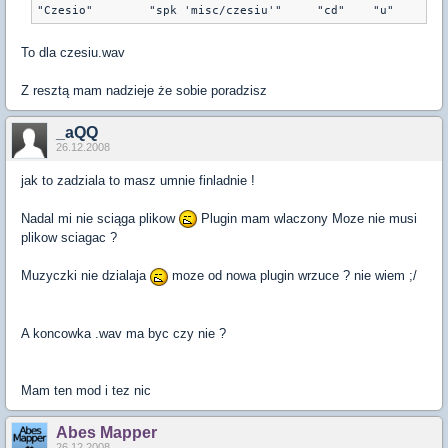
"Czesio"	"spk 'misc/czesiu'"	"cd"	"u"
To dla czesiu.wav
Z resztą mam nadzieje że sobie poradzisz
_aQQ
26.12.2008
jak to zadziala to masz umnie finladnie !
Nadal mi nie sciąga plikow
Plugin mam wlaczony Moze nie musi
plikow sciagac ?
Muzyczki nie dzialaja
moze od nowa plugin wrzuce ? nie wiem ;/
A koncowka .wav ma byc czy nie ?
Mam ten mod i tez nic
Abes Mapper
26.12.2008