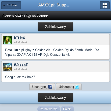
AMXX.pl: Support AMX Mod X i SourceMod
← Szukam pluginu
Golden AK47 i Dgl na Zombie
Zablokowany
K31t4
22.05.2011
Poszukuje pluginy z Golden AK i Golden Dgl do Zombi Moda. Dla
Vipa za 30 AP AK i 15 AP Dgl. Obrazenia x5.
WazzaP
22.05.2011
Google, aż tak bolą?
Udostępnij
Udostępnij
Zablokowany
Pełna wersja
Polski