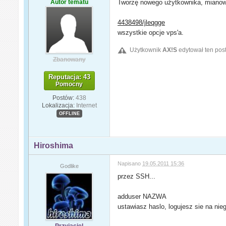
Autor tematu
Tworzę nowego użytkownika, mianow
4438498/jleqgge
wszystkie opcje vps'a.
Użytkownik
AX!S
edytował ten pos
Zbanowany
Reputacja: 43
Pomocny
Postów:
438
Lokalizacja:
Internet
OFFLINE
Hiroshima
Napisano
19.05.2011 15:36
Godlike
przez SSH...
adduser NAZWA
ustawiasz haslo, logujesz sie na nie
Przyjaciel