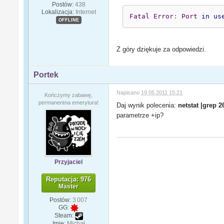
Postów:
438
Lokalizacja:
Internet
Fatal
Error
:
Port
in
us
OFFLINE
Z góry dziękuje za odpowiedzi.
Portek
Napisano
19.05.2011 15:21
Kończymy zabawę,
permanentna emerytura!
Daj wynik polecenia:
netstat |grep 2
parametrze +ip?
Przyjaciel
Reputacja: 976
Master
Postów:
3 007
GG:
Steam:
Imię:
Michał