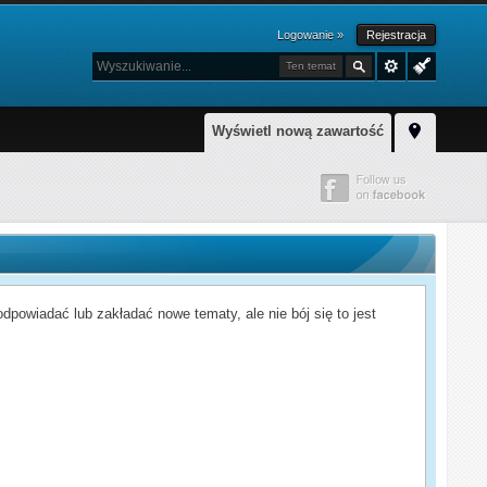
Logowanie »
Rejestracja
Ten temat
Wyświetl nową zawartość
powiadać lub zakładać nowe tematy, ale nie bój się to jest