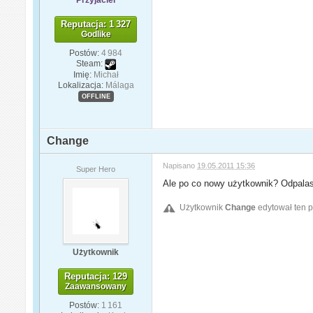
Reputacja: 1 327
Godlike
Postów:
4 984
Steam:
Imię:
Michał
Lokalizacja:
Málaga
OFFLINE
Change
Napisano
19.05.2011 15:36
Super Hero
Ale po co nowy użytkownik? Odpalasz
Użytkownik
Change
edytował ten p
Użytkownik
Reputacja: 129
Zaawansowany
Postów:
1 161