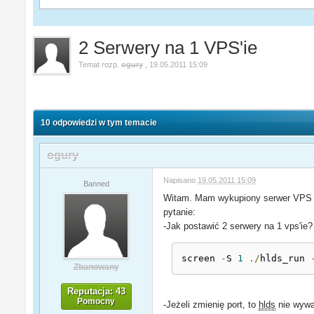
2 Serwery na 1 VPS'ie
Temat rozp.
ogury
,
19.05.2011 15:09
10 odpowiedzi w tym temacie
ogury
Napisano
19.05.2011 15:09
Banned
Witam. Mam wykupiony serwer VPS w
pytanie:
-Jak postawić 2 serwery na 1 vps'
screen 
-
S 
1
./
hlds_run 
Zbanowany
Reputacja: 43
Pomocny
-Jeżeli zmienię port, to
hlds
nie wywal