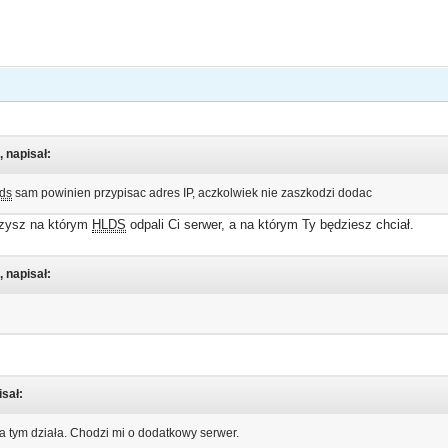
, napisał:
lds
sam powinien przypisac adres IP, aczkolwiek nie zaszkodzi dodac
czysz na którym
HLDS
odpali Ci serwer, a na którym Ty będziesz chciał.
, napisał:
isał:
a tym działa. Chodzi mi o dodatkowy serwer.