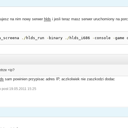
lujesz na nim nowy serwer
hlds
i jesli teraz masz serwer uruchomiony na por
a_screena 
./
hlds_run 
-
binary 
./
hlds_i686 
-
console 
-
game 
trze +ip?
lds
sam powinien przypisac adres IP, aczkolwiek nie zaszkodzi dodac
n post 19.05.2011 15:25