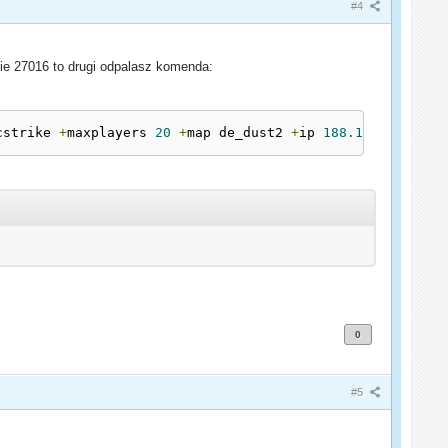
#4
cie 27016 to drugi odpalasz komenda:
cstrike 
+
maxplayers 
20
+
map de_dust2 
+
ip 
188.116
.
2.42
+
p
0
#5