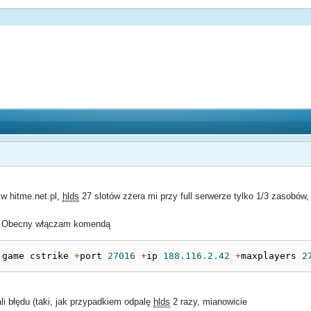
 hitme.net.pl,
hlds
27 slotów zżera mi przy full serwerze tylko 1/3 zasobów
ie? Obecny włączam komendą
-
game cstrike 
+
port 
27016
+
ip 
188.116
.
2.42
+
maxplayers 
2
i błędu (taki, jak przypadkiem odpalę
hlds
2 razy, mianowicie