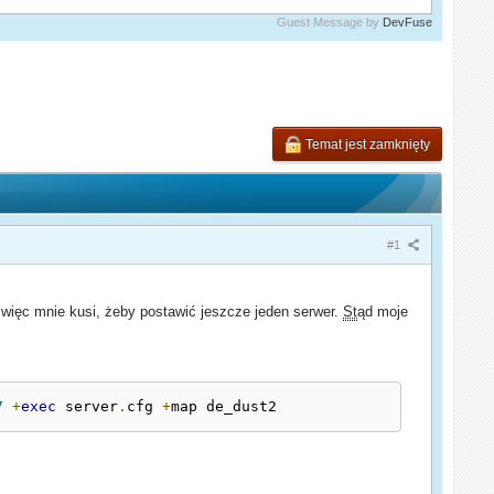
Guest Message by
DevFuse
Temat jest zamknięty
#1
, więc mnie kusi, żeby postawić jeszcze jeden serwer.
St
ąd moje
7
+
exec
 server
.
cfg 
+
map de_dust2