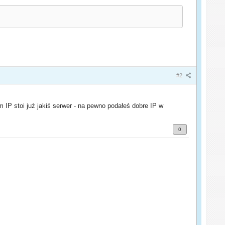
#2
m IP stoi już jakiś serwer - na pewno podałeś dobre IP w
0