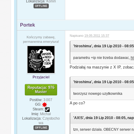
Lokalizacja:
Konin
OFFLINE
Portek
Napisano
19.05.2011 15:37
Kończymy zabawę,
permanentna emerytura!
'hiroshima', dnia 19 Lip 2010 - 08:05
parametru +ip nie trzeba dodawac,
h
Podziałaj na maszynie z X IP, zoba
Przyjaciel
'hiroshima', dnia 19 Lip 2010 - 08:05
Reputacja: 976
Master
tworzysz nowego uzytkownika
Postów:
3 007
A po co?
GG:
Steam:
Imię:
Michał
'AX!S', dnia 19 Lip 2010 - 08:05, nap
Lokalizacja:
Częstocho
wa
OFFLINE
tzn, serwer działa. OBECNY serwer n