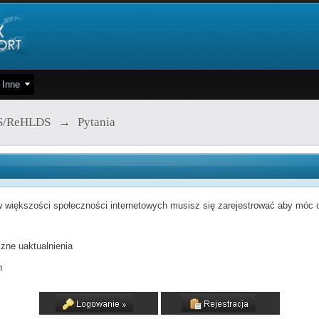
Inne
S/ReHLDS
→
Pytania
 większości społeczności internetowych musisz się zarejestrować aby móc od
zne uaktualnienia
h