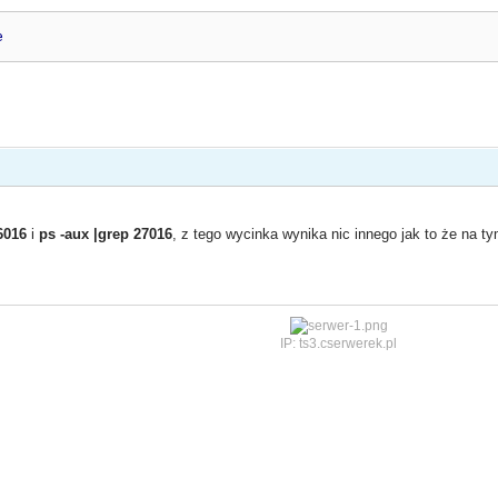
e
6016
i
ps -aux |grep 27016
, z tego wycinka wynika nic innego jak to że na ty
IP: ts3.cserwerek.pl