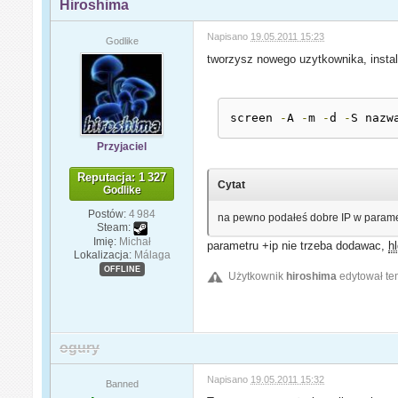
Hiroshima
Napisano
19.05.2011 15:23
Godlike
tworzysz nowego uzytkownika, insta
screen 
-
A 
-
m 
-
d 
-
S nazw
Przyjaciel
Reputacja: 1 327
Cytat
Godlike
Postów:
4 984
na pewno podałeś dobre IP w parame
Steam:
Imię:
Michał
parametru +ip nie trzeba dodawac,
h
Lokalizacja:
Málaga
OFFLINE
Użytkownik
hiroshima
edytował te
ogury
Napisano
19.05.2011 15:32
Banned