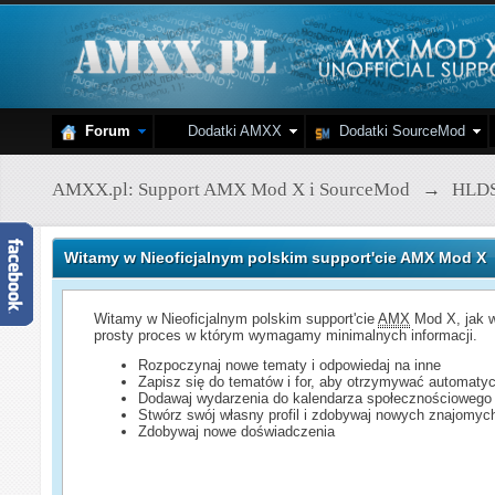
Forum
Dodatki AMXX
Dodatki SourceMod
AMXX.pl: Support AMX Mod X i SourceMod
→
HLD
Witamy w Nieoficjalnym polskim support'cie AMX Mod X
Witamy w Nieoficjalnym polskim support'cie
AMX
Mod X, jak w
prosty proces w którym wymagamy minimalnych informacji.
Rozpoczynaj nowe tematy i odpowiedaj na inne
Zapisz się do tematów i for, aby otrzymywać automatyc
Dodawaj wydarzenia do kalendarza społecznościowego
Stwórz swój własny profil i zdobywaj nowych znajomyc
Zdobywaj nowe doświadczenia