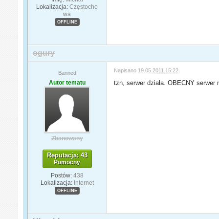
Lokalizacja:
Częstocho
wa
OFFLINE
ogury
Napisano
19.05.2011 15:22
Banned
Autor tematu
tzn, serwer działa. OBECNY serwer n
Zbanowany
Reputacja: 43
Pomocny
Postów:
438
Lokalizacja:
Internet
OFFLINE