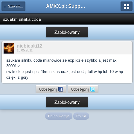
AMXX.pl: Support AMX Mod X i SourceMod
← Szukam pluginu
szuakm silnika coda
Zablokowany
niebieski12
15.05.2011
szukam silniku coda mianowice ze exp idzie szybko a jest max
30001lvl
i w kodzie jest np z 15min klas oraz jest dodaj full w hp lub 10 w hp
dzięki z gory
Udostępnij
Udostępnij
Zablokowany
Pełna wersja
Polski