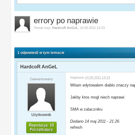
errory po naprawie
Temat rozp.
HardcoR AnGeL
,
14.05.2011 14:23
1 odpowiedź w tym temacie
HardcoR AnGeL
Napisano
14.05.2011 14:23
Zaawansowany
Witam edytowalem diablo znaczy nap
Jakby ktos mogl niech naprawi:
SMA w zalaczniku
Użytkownik
Dodano 14 maj 2011 - 21:26:
Reputacja: 10
refresh
Początkujący