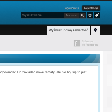
Logowanie »
Rejestracja
Ten temat
Wyświetl nową zawartość
powiadać lub zakładać nowe tematy, ale nie bój się to jest