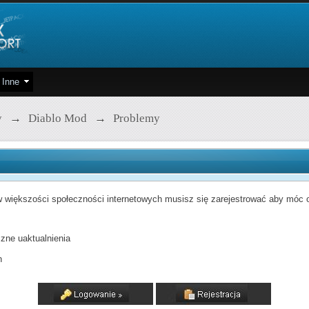
Inne
y
→
Diablo Mod
→
Problemy
 większości społeczności internetowych musisz się zarejestrować aby móc od
zne uaktualnienia
h