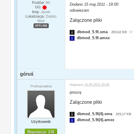
Postów:
90
Dodano 15 maj 2011 - 19:00:
GG:
odswiezam
Imię:
Jacek
Lokalizacja:
Diablo
Załączone pliki
Mod
OFFLINE
dbmod_5.9l.sma
293,52 KB
57 
dbmod_5.9l.amxx
góruś
Napisano
15.05.2011 20:28
Profesjonalista
proszę
Załączone pliki
dbmod_5.9l(4).sma
293,17 KB
dbmod_5.9l(4).amxx
Użytkownik
Reputacja: 136