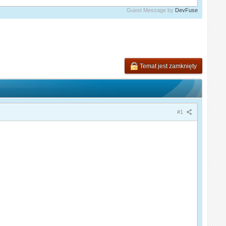
Guest Message by
DevFuse
Temat jest zamknięty
#1