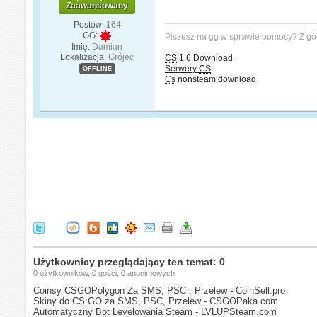
Zaawansowany
Postów:
164
GG:
Piszesz na gg w sprawie pomocy? Z gó
Imię:
Damian
Lokalizacja:
Grójec
CS
1.6 Download
Serwery
CS
OFFLINE
Cs
nonsteam download
Użytkownicy przeglądający ten temat: 0
0 użytkowników, 0 gości, 0 anonimowych
Coinsy CSGOPolygon Za SMS, PSC , Przelew - CoinSell.pro
Skiny do CS:GO za SMS, PSC, Przelew - CSGOPaka.com
Automatyczny Bot Levelowania Steam - LVLUPSteam.com