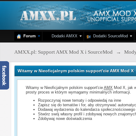
Forum
Dodatki AMXX
Dodatki SourceMod
AMXX.pl: Support AMX Mod X i SourceMod
→
Mod
Witamy w Nieoficjalnym polskim support'cie AMX Mod X
Witamy w Nieoficjalnym polskim support'cie
AMX
Mod X, jak w
prosty proces w którym wymagamy minimalnych informacji.
Rozpoczynaj nowe tematy i odpowiedaj na inne
Zapisz się do tematów i for, aby otrzymywać automatyc
Dodawaj wydarzenia do kalendarza społecznościowego
Stwórz swój własny profil i zdobywaj nowych znajomyc
Zdobywaj nowe doświadczenia