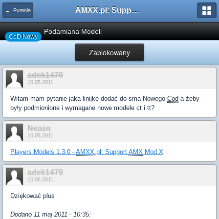
AMXX.pl: Support AMX Mod X i SourceMod
← Pytania
Podamiana Modeli
CoD Nowy
Zablokowany
adek1479
10.05.2011
Witam mam pytanie jaką linijkę dodać do sma Nowego
Cod
-a żeby
były podmionione i wymagane nowe modele ct i tt?
Neazo
10.05.2011
Players Models 1.3.0 -
AMXX
.pl: Support
AMX
Mod X
adek1479
10.05.2011
Dziękować plus
Dodano 11 maj 2011 - 10:35: