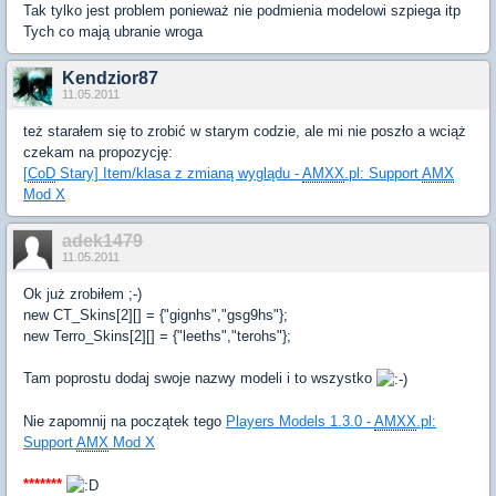
Tak tylko jest problem ponieważ nie podmienia modelowi szpiega itp
Tych co mają ubranie wroga
Kendzior87
11.05.2011
też starałem się to zrobić w starym codzie, ale mi nie poszło a wciąż
czekam na propozycję:
[
CoD
Stary] Item/klasa z zmianą wyglądu -
AMXX
.pl: Support
AMX
Mod X
adek1479
11.05.2011
Ok już zrobiłem ;-)
new CT_Skins[2][] = {"gignhs","gsg9hs"};
new Terro_Skins[2][] = {"leeths","terohs"};
Tam poprostu dodaj swoje nazwy modeli i to wszystko
Nie zapomnij na początek tego
Players Models 1.3.0 -
AMXX
.pl:
Support
AMX
Mod X
*******