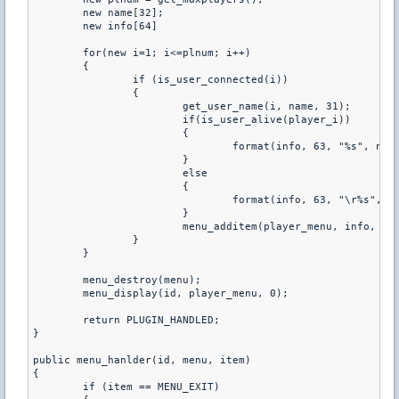
	new name[32];

	new info[64]

	for(new i=1; i<=plnum; i++)

	{

		if (is_user_connected(i))

		{

			get_user_name(i, name, 31);

			if(is_user_alive(player_i))

			{

				format(info, 63, "%s", name);

			}

			else

			{

				format(info, 63, "\r%s", name);

			}

			menu_additem(player_menu, info, name);

		}

	}

	menu_destroy(menu);

	menu_display(id, player_menu, 0);

	return PLUGIN_HANDLED;

}

public menu_hanlder(id, menu, item)

{

	if (item == MENU_EXIT)
