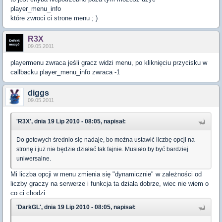
player_menu_info
które zwroci ci strone menu ; )
R3X
09.05.2011
playermenu zwraca jeśli gracz widzi menu, po kliknięciu przycisku w
callbacku player_menu_info zwraca -1
diggs
09.05.2011
'R3X', dnia 19 Lip 2010 - 08:05, napisał:
Do gotowych średnio się nadaje, bo można ustawić liczbę opcji na
stronę i już nie będzie działać tak fajnie. Musiało by być bardziej
uniwersalne.
Mi liczba opcji w menu zmienia się "dynamicznie" w zależności od
liczby graczy na serwerze i funkcja ta działa dobrze, wiec nie wiem o
co ci chodzi.
'DarkGL', dnia 19 Lip 2010 - 08:05, napisał: