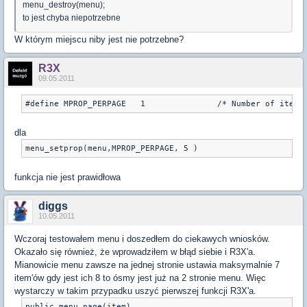
menu_destroy(menu);
to jest chyba niepotrzebne
W którym miejscu niby jest nie potrzebne?
R3X
09.05.2011
#define MPROP_PERPAGE	1	
dla
menu_setprop(menu,MPROP_PERPAGE, 5 )
funkcja nie jest prawidłowa
diggs
10.05.2011
Wczoraj testowałem menu i doszedłem do ciekawych wniosków.
Okazało się również, że wprowadziłem w błąd siebie i R3X'a.
Mianowicie menu zawsze na jednej stronie ustawia maksymalnie 7
item'ów gdy jest ich 8 to ósmy jest już na 2 stronie menu. Więc
wystarczy w takim przypadku uszyć pierwszej funkcji R3X'a.
public menu_page(item)
