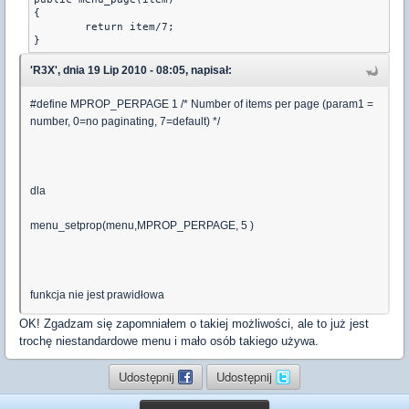
{	

	return item/7;

}
'R3X', dnia 19 Lip 2010 - 08:05, napisał:
#define MPROP_PERPAGE 1 /* Number of items per page (param1 =
number, 0=no paginating, 7=default) */
dla
menu_setprop(menu,MPROP_PERPAGE, 5 )
funkcja nie jest prawidłowa
OK! Zgadzam się zapomniałem o takiej możliwości, ale to już jest
trochę niestandardowe menu i mało osób takiego używa.
Udostępnij
Udostępnij