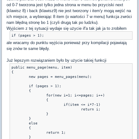
od 0-7 tworzona jest tylko jedna strona w menu bo przyciski next
(klawisz 8) i back (klawisz9) nie jest tworzony i item'y mogą wejść na
ich miejsce, a wybierając 8 item (o wartości 7 w menu) funkcja zwróci
nam błędną stronę bo 1 (czyli drugą tak po ludzku).
Wyjściem z tej sytuacji wydaje się użycie if'a tak jak ja to zrobiłem
if (pages > 1);
ale wracamy do punktu wyjścia ponieważ przy kompilacji pojawiają
się znów te same błędy.
Już lepszym rozwiązaniem było by użycie takiej funkcji
public menu_page(menu, item)

{

	new pages = menu_pages(menu);

	if (pages > 1);

	{

		for(new i=1; i<=pages; i++)

		{

			if(item <= i*7-1)

				return i;

		}

	}

	else

	{

		return 1;

	}
