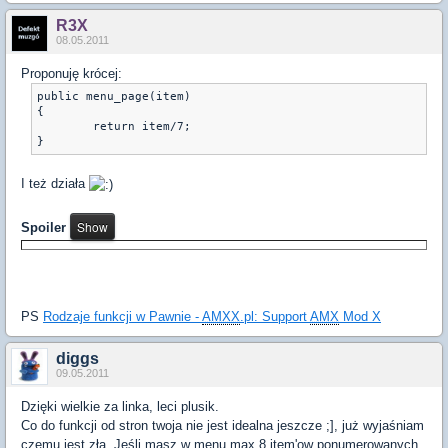
R3X
08.05.2011
Proponuję krócej:
public menu_page(item)

{	

	return item/7;

}
I też działa
Spoiler
PS
Rodzaje funkcji w Pawnie -
AMXX
.pl: Support
AMX
Mod X
diggs
09.05.2011
Dzięki wielkie za linka, leci plusik.
Co do funkcji od stron twoja nie jest idealna jeszcze ;], już wyjaśniam
czemu jest zła. Jeśli masz w menu max 8 item'ow ponumerowanych