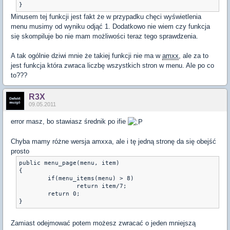
}
Minusem tej funkcji jest fakt że w przypadku chęci wyświetlenia
menu musimy od wyniku odjąć 1. Dodatkowo nie wiem czy funkcja
się skompiluje bo nie mam możliwości teraz tego sprawdzenia.
A tak ogólnie dziwi mnie że takiej funkcji nie ma w
amxx
, ale za to
jest funkcja która zwraca liczbę wszystkich stron w menu. Ale po co
to???
R3X
09.05.2011
error masz, bo stawiasz średnik po ifie
Chyba mamy różne wersja amxxa, ale i tę jedną stronę da się obejść
prosto
public menu_page(menu, item)

{	

	if(menu_items(menu) > 8)

		return item/7;

	return 0;

}
Zamiast odejmować potem możesz zwracać o jeden mniejszą