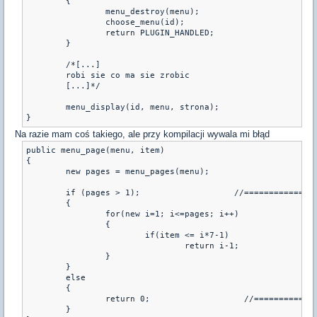
	{

		menu_destroy(menu);

		choose_menu(id);

		return PLUGIN_HANDLED;

	}

	/*[...]

	robi sie co ma sie zrobic

	[...]*/

	menu_display(id, menu, strona);

}
Na razie mam coś takiego, ale przy kompilacji wywala mi błąd
public menu_page(menu, item)

{

	new pages = menu_pages(menu);

	if (pages > 1);                   //=============Error: Empty statement

	{

		for(new i=1; i<=pages; i++)

		{

			if(item <= i*7-1)

				return i-1;

		}

	}

	else

	{

		return 0;                   //=============Error: Invalid expression, assumed zero

	}
