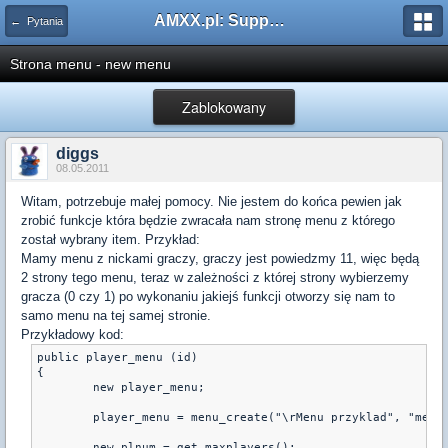
AMXX.pl: Support AMX Mod X i SourceMod
← Pytania
Strona menu - new menu
Zablokowany
diggs
08.05.2011
Witam, potrzebuje małej pomocy. Nie jestem do końca pewien jak
zrobić funkcje która będzie zwracała nam stronę menu z którego
został wybrany item. Przykład:
Mamy menu z nickami graczy, graczy jest powiedzmy 11, więc będą
2 strony tego menu, teraz w zależności z której strony wybierzemy
gracza (0 czy 1) po wykonaniu jakiejś funkcji otworzy się nam to
samo menu na tej samej stronie.
Przykładowy kod:
public player_menu (id)

{	

	new player_menu;

	player_menu = menu_create("\rMenu przyklad", "menu_hanlder");

	new plnum = get_maxplayers();
