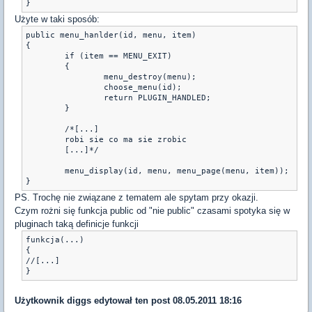
}
Użyte w taki sposób:
public menu_hanlder(id, menu, item)

{

	if (item == MENU_EXIT)

	{

		menu_destroy(menu);

		choose_menu(id);

		return PLUGIN_HANDLED;

	}

	/*[...]

	robi sie co ma sie zrobic

	[...]*/

	menu_display(id, menu, menu_page(menu, item));

}
PS. Trochę nie związane z tematem ale spytam przy okazji.
Czym rożni się funkcja public od "nie public" czasami spotyka się w
pluginach taką definicje funkcji
funkcja(...)

{

//[...]

}
Użytkownik
diggs
edytował ten post 08.05.2011 18:16