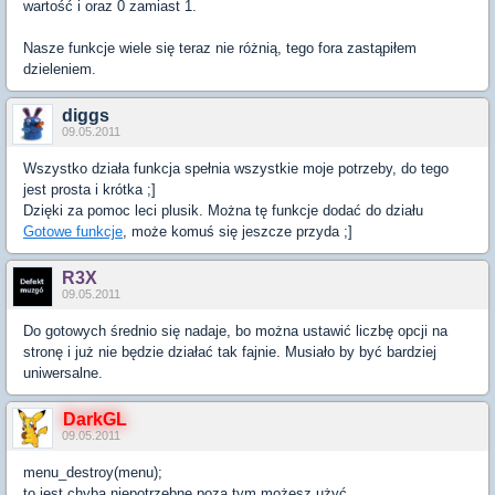
wartość i oraz 0 zamiast 1.
Nasze funkcje wiele się teraz nie różnią, tego fora zastąpiłem
dzieleniem.
diggs
09.05.2011
Wszystko działa funkcja spełnia wszystkie moje potrzeby, do tego
jest prosta i krótka ;]
Dzięki za pomoc leci plusik. Można tę funkcje dodać do działu
Gotowe funkcje
, może komuś się jeszcze przyda ;]
R3X
09.05.2011
Do gotowych średnio się nadaje, bo można ustawić liczbę opcji na
stronę i już nie będzie działać tak fajnie. Musiało by być bardziej
uniwersalne.
DarkGL
09.05.2011
menu_destroy(menu);
to jest chyba niepotrzebne poza tym możesz użyć