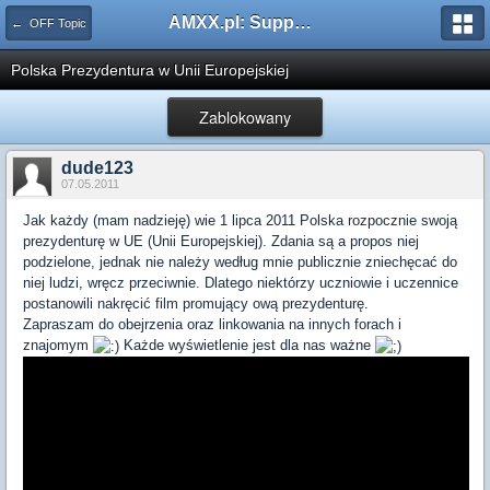
AMXX.pl: Support AMX Mod X i SourceMod
← OFF Topic
Polska Prezydentura w Unii Europejskiej
Zablokowany
dude123
07.05.2011
Jak każdy (mam nadzieję) wie 1 lipca 2011 Polska rozpocznie swoją
prezydenturę w UE (Unii Europejskiej). Zdania są a propos niej
podzielone, jednak nie należy według mnie publicznie zniechęcać do
niej ludzi, wręcz przeciwnie. Dlatego niektórzy uczniowie i uczennice
postanowili nakręcić film promujący ową prezydenturę.
Zapraszam do obejrzenia oraz linkowania na innych forach i
znajomym
Każde wyświetlenie jest dla nas ważne