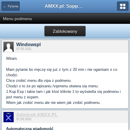
AMXX.pl: Support AMX Mod X i SourceMod
← Pytania
Menu podmenu
Zablokowany
Windowspl
07.05.2011
Witam.
Mam pytanie bo męczę się już z tym z 20 min i nie ogarniam o co
chodzi.
Chce zrobić menu dla vipa z podmenu.
Chodzi o to że po wpisaniu /vipmenu otwiera się menu:
1.Kup Exp i takie tam i jak ktoś kliknie 1 to wyświetla się podmenu i
jest menu z expem.
Wiem jak zrobić menu ale nie wiem jak zrobić podmenu.
Adminek AMXX.PL
07.05.2011
Automatyczna wiadomość