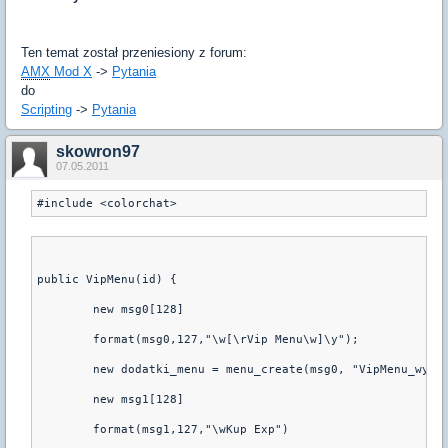
Ten temat został przeniesiony z forum:
AMX
Mod X
->
Pytania
do
Scripting
->
Pytania
skowron97
07.05.2011
public VipMenu(id) {
	new msg0[128]
	format(msg0,127,"\w[\rVip Menu\w]\y");
	new dodatki_menu = menu_create(msg0, "VipMenu_wybi
	new msg1[128]
	format(msg1,127,"\wKup Exp")