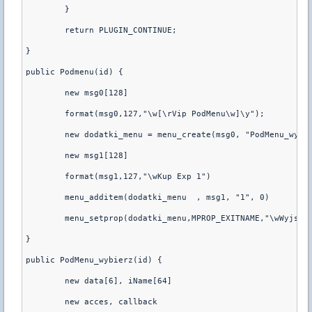
	}
	return PLUGIN_CONTINUE;
}
public Podmenu(id) {
	new msg0[128]
	format(msg0,127,"\w[\rVip PodMenu\w]\y");
	new dodatki_menu = menu_create(msg0, "PodMenu_wybi
	new msg1[128]
	format(msg1,127,"\wKup Exp 1")
	menu_additem(dodatki_menu  , msg1, "1", 0)
	menu_setprop(dodatki_menu,MPROP_EXITNAME,"\wWyjsci
}
public PodMenu_wybierz(id) {
	new data[6], iName[64]
	new acces, callback