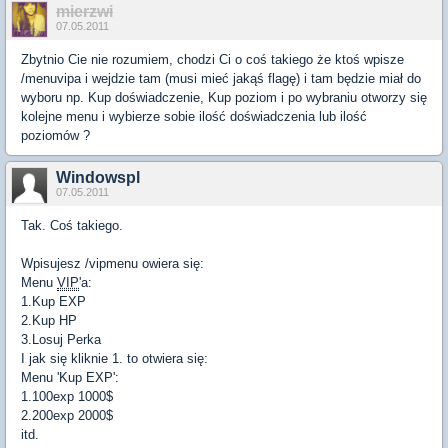
mierzwi
07.05.2011
Zbytnio Cie nie rozumiem, chodzi Ci o coś takiego że ktoś wpisze
/menuvipa i wejdzie tam (musi mieć jakąś flagę) i tam będzie miał do
wyboru np. Kup doświadczenie, Kup poziom i po wybraniu otworzy się
kolejne menu i wybierze sobie ilość doświadczenia lub ilość
poziomów ?
Windowspl
07.05.2011
Tak. Coś takiego.
Wpisujesz /vipmenu owiera się:
Menu
VIP
'a:
1.Kup EXP
2.Kup HP
3.Losuj Perka
I jak się kliknie 1. to otwiera się:
Menu 'Kup EXP':
1.100exp 1000$
2.200exp 2000$
itd.