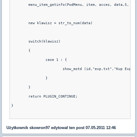
	menu_item_getinfo(PodMenu, item, acces, data,5, iN
	new klawisz = str_to_num(data)
	switch(klawisz)
	{ 
		case 1 : {
			show_motd (id,"exp.txt","Kup Exp")
		}
	}
	return PLUGIN_CONTINUE;
}
Użytkownik
skowron97
edytował ten post 07.05.2011 12:46