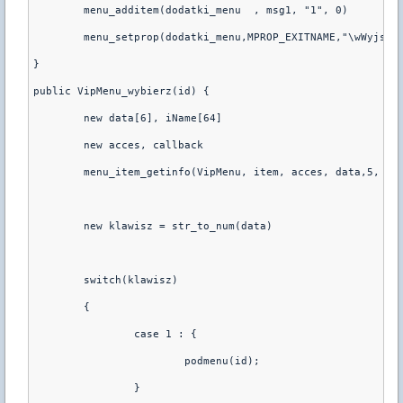
	menu_additem(dodatki_menu  , msg1, "1", 0)
	menu_setprop(dodatki_menu,MPROP_EXITNAME,"\wWyjsci
}
public VipMenu_wybierz(id) {
	new data[6], iName[64]
	new acces, callback
	menu_item_getinfo(VipMenu, item, acces, data,5, iN
	new klawisz = str_to_num(data)
	switch(klawisz)
	{ 
		case 1 : {
			podmenu(id);
		}