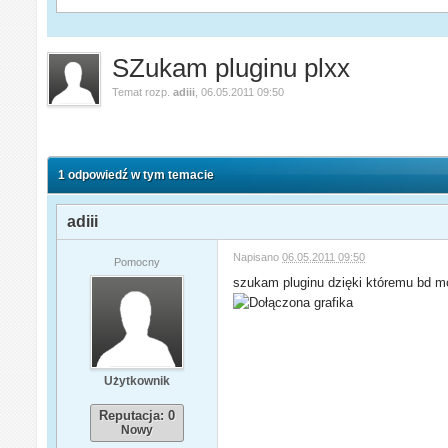
SZukam pluginu plxx
Temat rozp.
adiii
,
06.05.2011 09:50
1 odpowiedź w tym temacie
adiii
Napisano
06.05.2011 09:50
Pomocny
szukam pluginu dzięki któremu bd mo
Użytkownik
Reputacja: 0
Nowy