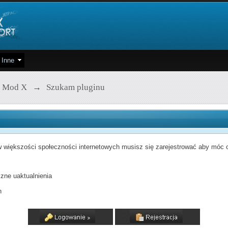
Inne
 Mod X
→
Szukam pluginu
 większości społeczności internetowych musisz się zarejestrować aby móc od
zne uaktualnienia
h