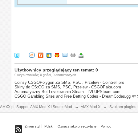
Użytkownicy przeglądający ten temat: 0
0 użytkowników, 0 gości, 0 anonimowych
Coinsy CSGOPolygon Za SMS, PSC , Przelew - CoinSell.pro
Skiny do CS:GO za SMS, PSC, Przelew - CSGOPaka.com
Automatyczny Bot Levelowania Steam - LVLUPSteam.com
CSGO Gambling Sites and Free Betting Codes - DreamCodes.gg
💸 
AMXX.pl: Support AMX Mod X i SourceMod
→
AMX Mod X
→
Szukam pluginu
Zmień styl
Polski
Oznacz jako przeczytane
Pomoc