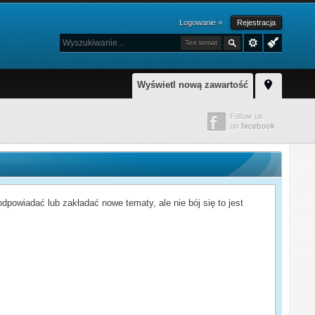
Logowanie »
Rejestracja
Ten temat
Wyświetl nową zawartość
powiadać lub zakładać nowe tematy, ale nie bój się to jest