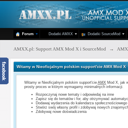
Forum
Dodatki AMXX
Dodatki SourceMod
AMXX.pl: Support AMX Mod X i SourceMod
→
AMX
Witamy w Nieoficjalnym polskim support'cie AMX Mod X
Witamy w Nieoficjalnym polskim support'cie
AMX
Mod X, jak w
prosty proces w którym wymagamy minimalnych informacji.
Rozpoczynaj nowe tematy i odpowiedaj na inne
Zapisz się do tematów i for, aby otrzymywać automatyc
Dodawaj wydarzenia do kalendarza społecznościowego
Stwórz swój własny profil i zdobywaj nowych znajomyc
Zdobywaj nowe doświadczenia