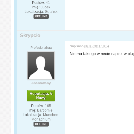
Postów:
41
Imię:
Lucek
Lokalizacja:
Gdańsk
OFFLINE
Skrypcio
Napisano
06.05.2011 10:34
Profesjonalista
Nie ma takiego w necie napisz w plugi
Zbanowany
Reputacja: 6
Nowy
Postów:
165
Imię:
Bartłomiej
Lokalizacja:
Munchen-
Monachium
OFFLINE