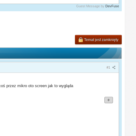
Guest Message by
DevFuse
Temat jest zamknięty
#1
oś przez mikro oto screen jak to wygląda
0