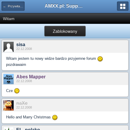
AMXX.pl: Support AMX Mod X i SourceMod
← Przywitaj się
Witam
Zablokowany
sisa
22.12.2008
Witam jestem tu nowy widze bardzo przyjemne forum
pozdrawaim
Abes Mapper
22.12.2008
Cze
naXe
22.12.2008
Hello and Marry Christmas
EL_polako