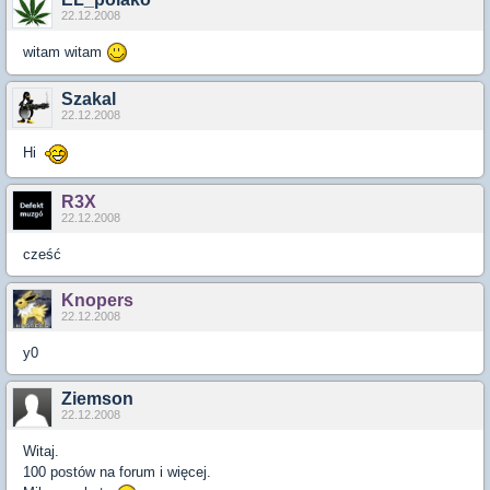
22.12.2008
witam witam
Szakal
22.12.2008
Hi
R3X
22.12.2008
cześć
Knopers
22.12.2008
y0
Ziemson
22.12.2008
Witaj.
100 postów na forum i więcej.