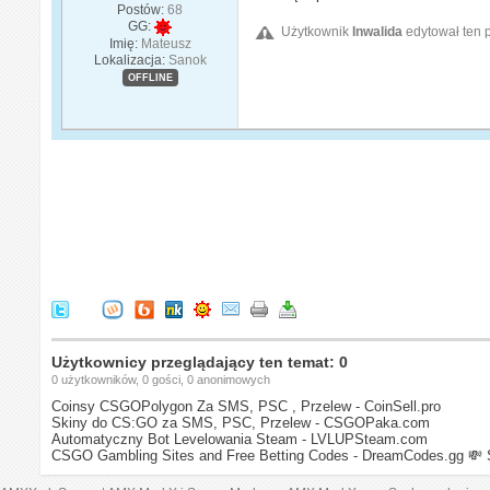
Postów:
68
GG:
Użytkownik
Inwalida
edytował ten 
Imię:
Mateusz
Lokalizacja:
Sanok
OFFLINE
Użytkownicy przeglądający ten temat: 0
0 użytkowników, 0 gości, 0 anonimowych
Coinsy CSGOPolygon Za SMS, PSC , Przelew - CoinSell.pro
Skiny do CS:GO za SMS, PSC, Przelew - CSGOPaka.com
Automatyczny Bot Levelowania Steam - LVLUPSteam.com
CSGO Gambling Sites and Free Betting Codes - DreamCodes.gg
💸 