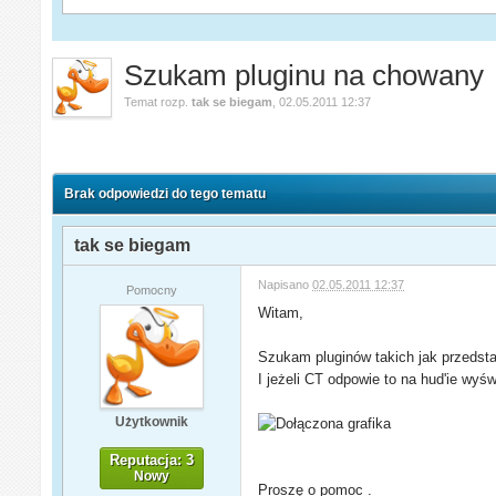
Szukam pluginu na chowany
Temat rozp.
tak se biegam
,
02.05.2011 12:37
Brak odpowiedzi do tego tematu
tak se biegam
Napisano
02.05.2011 12:37
Pomocny
Witam,
Szukam pluginów takich jak przedsta
I jeżeli CT odpowie to na hud'ie wyśw
Użytkownik
Reputacja: 3
Nowy
Proszę o pomoc .