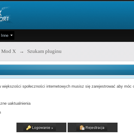
Inne
 Mod X
→
Szukam pluginu
 większości społeczności internetowych musisz się zarejestrować aby móc od
zne uaktualnienia
h