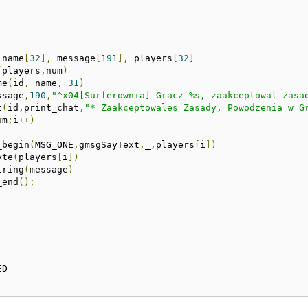
 name
[
32
],
 message
[
191
],
 players
[
32
]
(
players
,
num
)
me
(
id
,
 name
,
31
)
ssage
,
190
,
"^x04[Surferownia] Gracz %s, zaakceptowal zasa
t
(
id
,
print_chat
,
"* Zaakceptowales Zasady, Powodzenia w G
um
;
i
++)
_begin
(
MSG_ONE
,
gmsgSayText
,
_
,
players
[
i
])
yte
(
players
[
i
])
tring
(
message
)
_end
();