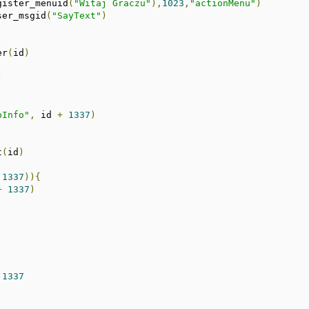
gister_menuid
(
"Witaj Graczu"
),
1023
,
"actionMenu"
)
ser_msgid
(
"SayText"
)
er
(
id
)
)
pInfo"
,
 id 
+
1337
)
t
(
id
)
1337
)){
+
1337
)
1337