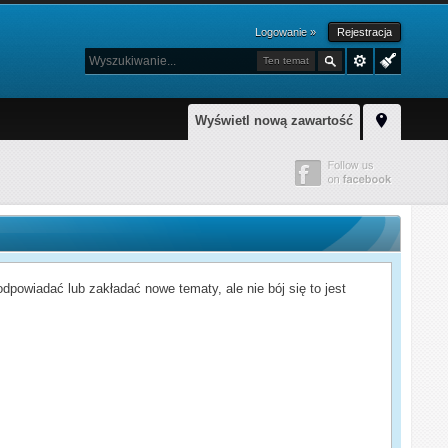
Logowanie »
Rejestracja
Ten temat
Wyświetl nową zawartość
powiadać lub zakładać nowe tematy, ale nie bój się to jest