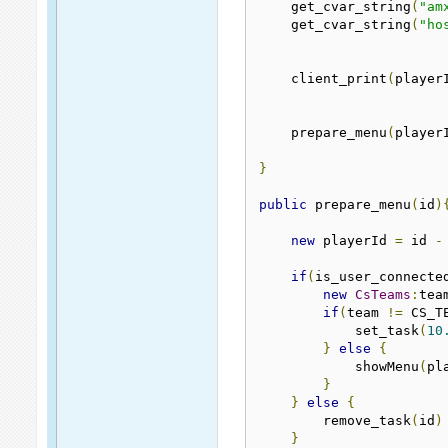
    get_cvar_string
(
"am
    get_cvar_string
(
"ho
    client_print
(
player
    prepare_menu
(
player
}
public
 prepare_menu
(
id
)
new
 playerId 
=
 id 
-
if
(
is_user_connecte
new
CsTeams
:
tea
if
(
team 
!=
 CS_T
            set_task
(
10
}
else
{
            showMenu
(
pl
}
}
else
{
        remove_task
(
id
)
}