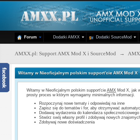
Forum
Dodatki AMXX
Dodatki SourceMod
AMXX.pl: Support AMX Mod X i SourceMod
→
AMX
Witamy w Nieoficjalnym polskim support'cie AMX Mod X
Witamy w Nieoficjalnym polskim support'cie
AMX
Mod X, jak w
prosty proces w którym wymagamy minimalnych informacji.
Rozpoczynaj nowe tematy i odpowiedaj na inne
Zapisz się do tematów i for, aby otrzymywać automatyc
Dodawaj wydarzenia do kalendarza społecznościowego
Stwórz swój własny profil i zdobywaj nowych znajomyc
Zdobywaj nowe doświadczenia