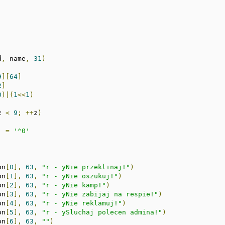
d
,
 name
,
31
)
9
][
64
]
2
]
0
)|(
1
<<
1
)
 
z 
<
9
;
++
z
)
]
=
'^0'
on
[
0
],
63
,
"r - yNie przeklinaj!"
)
on
[
1
],
63
,
"r - yNie oszukuj!"
)
on
[
2
],
63
,
"r - yNie kamp!"
)
on
[
3
],
63
,
"r - yNie zabijaj na respie!"
)
on
[
4
],
63
,
"r - yNie reklamuj!"
)
on
[
5
],
63
,
"r - ySluchaj polecen admina!"
)
on
[
6
],
63
,
""
)