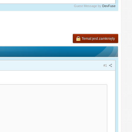
Guest Message by
DevFuse
Temat jest zamknięty
#1