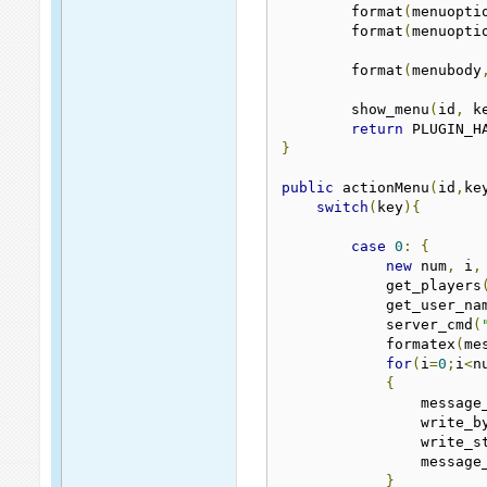
        format
(
menuopti
        format
(
menuopti
        format
(
menubody
        show_menu
(
id
,
 k
return
}
public
 actionMenu
(
id
,
ke
switch
(
key
){
case
0
:
{
new
 num
,
 i
,
            get_players
            get_user_na
            server_cmd
(
            formatex
(
me
for
(
i
=
0
;
i
<
n
{
                message
                write_b
                write_s
                message
}