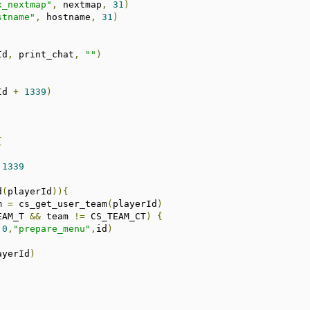
x_nextmap"
,
 nextmap
,
31
)
stname"
,
 hostname
,
31
)
Id
,
 print_chat
,
""
)
Id 
+
1339
)
{
1339
d
(
playerId
)){
m 
=
 cs_get_user_team
(
playerId
)
EAM_T 
&&
 team 
!=
 CS_TEAM_CT
)
{
.0
,
"prepare_menu"
,
id
)
ayerId
)