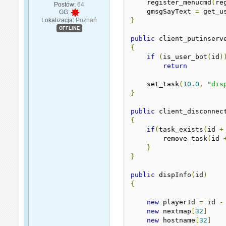
    register_menucmd
(
re
Postów:
64
    gmsgSayText 
=
 get_u
GG:
Lokalizacja:
Poznań
}
OFFLINE
public
 client_putinserv
{
if
(
is_user_bot
(
id
)
return
    set_task
(
10.0
,
"dis
}
public
 client_disconnec
{
if
(
task_exists
(
id 
+
        remove_task
(
id 
}
}
public
 dispInfo
(
id
)
{
new
 playerId 
=
 id 
-
new
 nextmap
[
32
]
new
 hostname
[
32
]