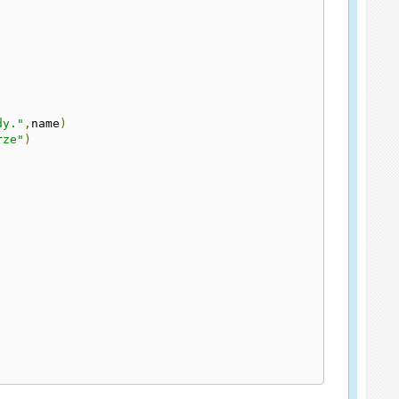
dy."
,
name
)
rze"
)