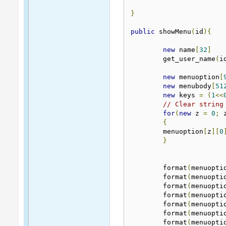
}
public
 showMenu
(
id
){
new
 name
[
32
]
        get_user_name
(
i
new
 menuoption
[
new
 menubody
[
51
new
 keys 
=
(
1
<<
// Clear string
for
(
new
 z 
=
0
;
 
{
        menuoption
[
z
][
0
}
        format
(
menuopti
        format
(
menuopti
        format
(
menuopti
        format
(
menuopti
        format
(
menuopti
        format
(
menuopti
        format
(
menuopti