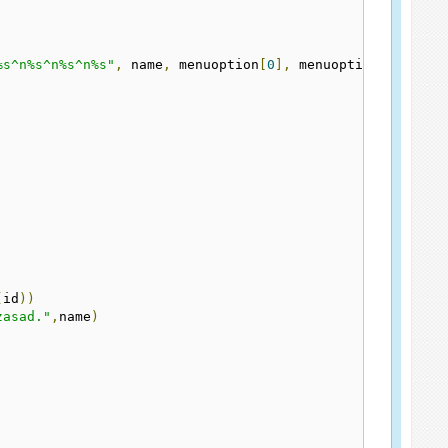
%s^n%s^n%s^n%s"
,
 name
,
 menuoption
[
0
],
 menuoption
[
1
],
 men
(
id
))
zasad."
,
name
)