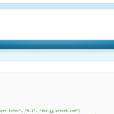
ayer Enter"
,
"0.1"
,
"dev.
cs
.wrocek.com"
)