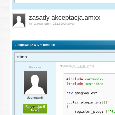
zasady akceptacja.amxx
Temat rozp.
stmn
,
22.12.2008 20:09
1 odpowiedź w tym temacie
stmn
Napisano
22.12.2008 20:09
Pomocny
#include
<amxmodx>
#include
<cstrike>
new
 gmsgSayText 

Użytkownik
public
 plugin_init
()
Reputacja: 6
{
Nowy
    register_plugin
(
"Pl