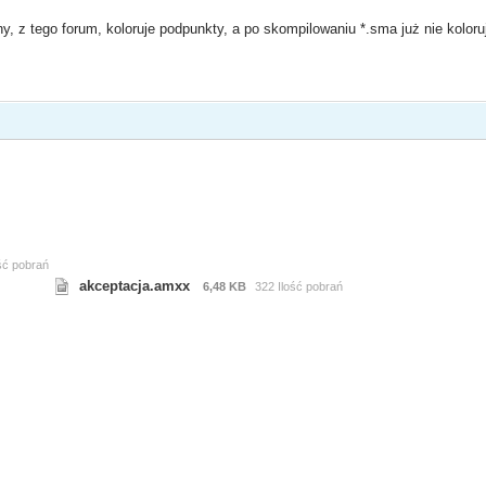
, z tego forum, koloruje podpunkty, a po skompilowaniu *.sma już nie koloruj
ść pobrań
akceptacja.amxx
6,48 KB
322 Ilość pobrań