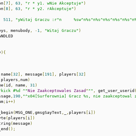
on
[
7
],
63
,
"r * y1. wNie Akceptuje"
)
on
[
8
],
63
,
"r * y2. rAkceptuje"
)
,
511
,
"yWitaj Graczu :r^n     %sw^n%s^n%s^n%s^n%s^n%s^n
eys
,
 menubody
,
-
1
,
"Witaj Graczu"
)
y
){
 name
[
32
],
 message
[
191
],
 players
[
32
]
(
players
,
num
)
me
(
id
,
 name
,
31
)
"kick #%d ^"
Nie
Zaakceptowales
Zasad
^
""
,
 get_user_userid
ssage
,
190
,
"^x04[Surferownia] Gracz %s, nie zaakceptowal 
um
;
i
++)
_begin
(
MSG_ONE
,
gmsgSayText
,
_
,
players
[
i
])
yte
(
players
[
i
])
tring
(
message
)
_end
();