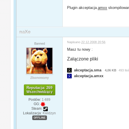
Plugin akceptacja.
amxx
skompilowany
naXe
Napisano
22.12.2008 20:56
Banned
Masz tu nowy :
Załączone pliki
akceptacja.sma
4,06 KB
493 Ilo
akceptacja.amxx
Zbanowany
Reputacja: 269
Wszechwidzący
Postów:
1 489
GG:
Steam:
Lokalizacja:
Kwidzyn
OFFLINE