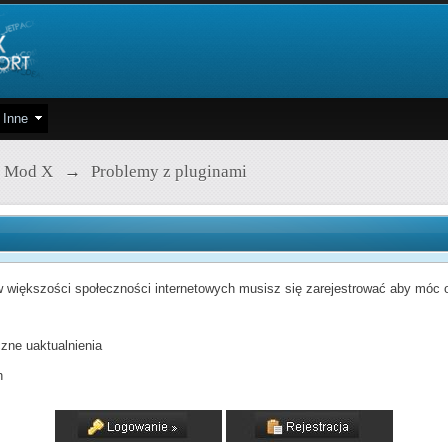
Inne
 Mod X
→
Problemy z pluginami
 większości społeczności internetowych musisz się zarejestrować aby móc od
zne uaktualnienia
h