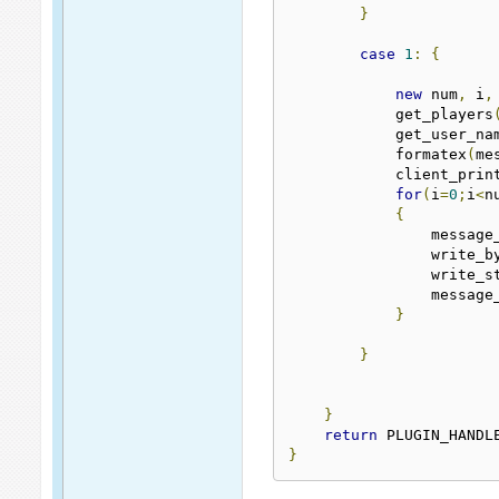
}
case
1
:
{
new
 num
,
 i
,
            get_players
            get_user_na
            formatex
(
me
            client_prin
for
(
i
=
0
;
i
<
n
{
                message
                write_b
                write_s
                message
}
}
}
return
}