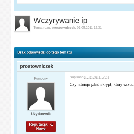
Wczyrywanie ip
Temat rozp.
prostowniczek
,
01.05.2011 12:31
Brak odpowiedzi do tego tematu
prostowniczek
Napisano
01.05.2011 12:31
Pomocny
Czy istnieje jakiś skrypt, który wrz
Użytkownik
Reputacja: -1
Nowy