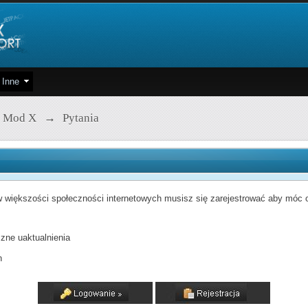
Inne
 Mod X
→
Pytania
 większości społeczności internetowych musisz się zarejestrować aby móc od
zne uaktualnienia
h