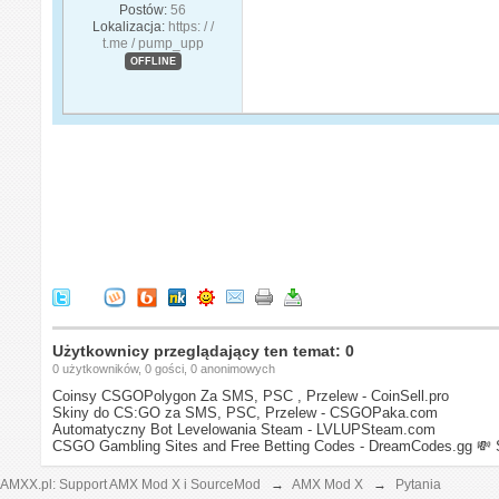
Postów:
56
Lokalizacja:
https: / /
t.me / pump_upp
OFFLINE
Użytkownicy przeglądający ten temat: 0
0 użytkowników, 0 gości, 0 anonimowych
Coinsy CSGOPolygon Za SMS, PSC , Przelew - CoinSell.pro
Skiny do CS:GO za SMS, PSC, Przelew - CSGOPaka.com
Automatyczny Bot Levelowania Steam - LVLUPSteam.com
CSGO Gambling Sites and Free Betting Codes - DreamCodes.gg
💸 
AMXX.pl: Support AMX Mod X i SourceMod
→
AMX Mod X
→
Pytania