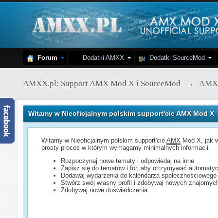
Forum
Dodatki AMXX
Dodatki SourceMod
AMXX.pl: Support AMX Mod X i SourceMod
→
AMX
Witamy w Nieoficjalnym polskim support'cie AMX Mod X
Witamy w Nieoficjalnym polskim support'cie
AMX
Mod X, jak w
prosty proces w którym wymagamy minimalnych informacji.
Rozpoczynaj nowe tematy i odpowiedaj na inne
Zapisz się do tematów i for, aby otrzymywać automatyc
Dodawaj wydarzenia do kalendarza społecznościowego
Stwórz swój własny profil i zdobywaj nowych znajomyc
Zdobywaj nowe doświadczenia