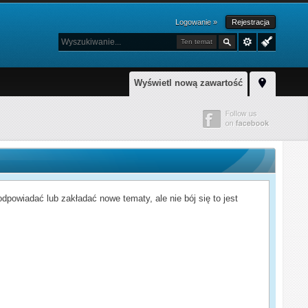
Logowanie »
Rejestracja
Ten temat
Wyświetl nową zawartość
powiadać lub zakładać nowe tematy, ale nie bój się to jest