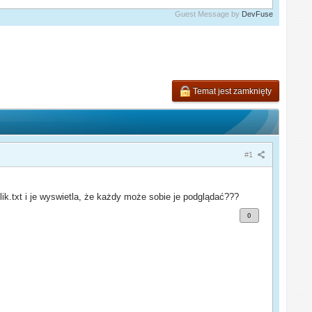
Guest Message by
DevFuse
Temat jest zamknięty
#1
lik.txt i je wyswietla, że każdy może sobie je podglądać???
0