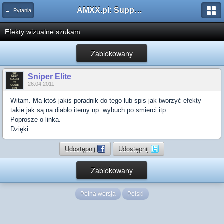
AMXX.pl: Support AMX Mod X i SourceMod
← Pytania
Efekty wizualne szukam
Zablokowany
Sniper Elite
26.04.2011
Witam. Ma ktoś jakis poradnik do tego lub spis jak tworzyć efekty
takie jak są na diablo itemy np. wybuch po smierci itp.
Poprosze o linka.
Dzięki
Udostępnij
Udostępnij
Zablokowany
Pełna wersja
Polski